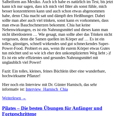
Salbeiform aus Mexiko. Auch ich habe es natürlich im Test, bis jetzt
kann ich nur sagen, dass ich mich viel fitter als sonst fühle, mich
besser konzentrieren kann und auch schon etwas abgenommen
habe, denn Chia macht satt und dämpft den Heißhunger. Dabei
sollte man aber auch viel trinken, sonst kann es vorkommen, dass
man etwas Bauchschmerzen bekommt. Chia hat keine
Nebenwirkungen, es ist ein Nahrungsmittel und dieses kann man
nicht überdosieren … Wie gesagt, man sollte aber das Trinken nicht
vergessen, denn die Samen quellen im Körper auf … Es ist ein
tolles, günstiges, schnell wirkendes und gut schmeckendes Super-
Power-Food. Probiert es aus, wenn ihr eurem Körper etwas Gutes
tun möchtet und so wie ich eher den unkomplizierten Weg liebt ;-)!
Es ist ein sehr effizientes und gesundes Nahrungsmittel mit
unglaublich viel Power!
Fazit: Ein tolles, kleines, feines Büchlein über eine wunderbare,
hochwirksame Pflanze!
Hier noch ein Interview mit Dr. Günter Harnisch, das sehr
informativ ist:
Interview_Harnisch_Chia
Weiterlesen
→
Pilates – Die besten Übungen für Anfänger und
Fortgeschrittene