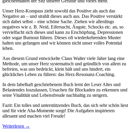
gleichermaßen der Sitz unserer Gefühle und vieles mehr.
Unser Herz-Kompass zieht sowohl das Positive als auch das
Negative an – und strahlt dieses auch aus. Das Positive verstärkt
sich dabei selbst – eine schöne Sache. Ziehen wir allerdings
negatives wie z. B. Neid, Eifersucht, Ängste, Schocks etc. an, so
vervielfacht sich dieses und kann zu Erschöpfung, Depressionen
oder sogar Burnout führen. Dieses oft wiederkehrenden Muster
halten uns gefangen und wir können nicht unser volles Potential
leben.
Aus diesem Grund entwickelte Claus Walter viele Jahre lang eine
Methode, um unser Herz systematisch und gründlich von allem zu
befreien, was uns bedrückt, klein hält und uns hindert, ein
glückliches Leben zu führen: das Herz-Resonanz-Coaching.
In dem fabelhaft geschriebenem Buch lernt der Leser Altes und
Belastendes loszulassen, Ursachen für Blockaden zu erkennen und
seine Vitalitität und Lebensfreude nachhaltig zu steigern.
Fazit: Ein tolles und unterstützendes Buch, das sich sehr schön liest
und für viele Aha-Momente sorgt! Die Aufgaben inspirieren
allesamt und machen viel Freude!
Weiterlesen
→