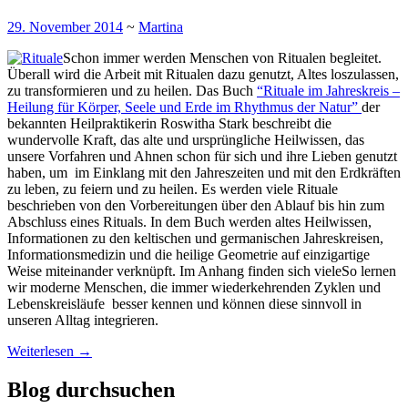
29. November 2014
~
Martina
Schon immer werden Menschen von Ritualen begleitet.
Überall wird die Arbeit mit Ritualen dazu genutzt, Altes loszulassen,
zu transformieren und zu heilen. Das Buch
“Rituale im Jahreskreis –
Heilung für Körper, Seele und Erde im Rhythmus der Natur”
der
bekannten Heilpraktikerin Roswitha Stark beschreibt die
wundervolle Kraft, das alte und ursprüngliche Heilwissen, das
unsere Vorfahren und Ahnen schon für sich und ihre Lieben genutzt
haben, um im Einklang mit den Jahreszeiten und mit den Erdkräften
zu leben, zu feiern und zu heilen. Es werden viele Rituale
beschrieben von den Vorbereitungen über den Ablauf bis hin zum
Abschluss eines Rituals. In dem Buch werden altes Heilwissen,
Informationen zu den keltischen und germanischen Jahreskreisen,
Informationsmedizin und die heilige Geometrie auf einzigartige
Weise miteinander verknüpft. Im Anhang finden sich vieleSo lernen
wir moderne Menschen, die immer wiederkehrenden Zyklen und
Lebenskreisläufe besser kennen und können diese sinnvoll in
unseren Alltag integrieren.
Weiterlesen
→
Blog durchsuchen