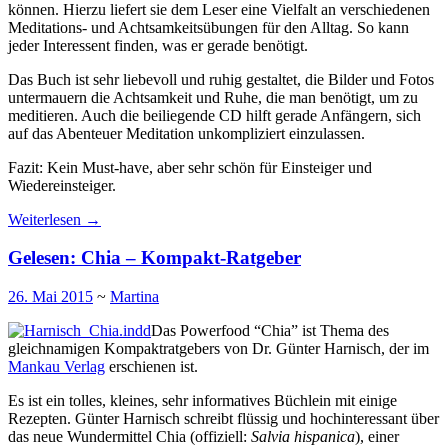
können. Hierzu liefert sie dem Leser eine Vielfalt an verschiedenen
Meditations- und Achtsamkeitsübungen für den Alltag. So kann
jeder Interessent finden, was er gerade benötigt.
Das Buch ist sehr liebevoll und ruhig gestaltet, die Bilder und Fotos
untermauern die Achtsamkeit und Ruhe, die man benötigt, um zu
meditieren. Auch die beiliegende CD hilft gerade Anfängern, sich
auf das Abenteuer Meditation unkompliziert einzulassen.
Fazit: Kein Must-have, aber sehr schön für Einsteiger und
Wiedereinsteiger.
Weiterlesen
→
Gelesen: Chia – Kompakt-Ratgeber
26. Mai 2015
~
Martina
Das Powerfood “Chia” ist Thema des
gleichnamigen Kompaktratgebers von Dr. Günter Harnisch, der im
Mankau Verlag
erschienen ist.
Es ist ein tolles, kleines, sehr informatives Büchlein mit einige
Rezepten. Günter Harnisch schreibt flüssig und hochinteressant über
das neue Wundermittel Chia (offiziell:
Salvia hispanica
), einer