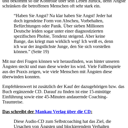
und bekommt so die Kontrolle über sein Leben zurück, denn Ängste
schränken die betroffenen Menschen oft sehr stark ein.
“Haben Sie Angst? Na klar haben Sie Angst! Jeder hat
doch irgendeine Form von Abscheu, Vorbehalten,
Befürchtungen oder Panik. Über sieben Millionen
Deutsche leiden sogar unter einer diagnostizierten
spezifischen Phobie, Tendenz steigend. Aber keine
Bange, das kriegt man wirklich weg! Ich weiß es, denn
ich war der ängstlichste Junge, den Sie sich vorstellen
können.” (Seite 19)
Mit nur drei Fragen können wir herausfinden, was hinter unseren
Ängsten steckt und man diese wieder los wird. Viele Fallbeispiele
aus der Praxis zeigen, wie viele Menschen mit Ängsten diese
überwinden konnten.
Empfehlenswert ist zusätzlich der Kauf der dazugehörigen bzw. das
Buch ergänzende CD. Darauf zu finden ist eine 15-minütige
Einführung sowie eine 45-Minuten andauernde Coaching-
Traumreise.
Das schreibt der
Mankau Verlag über die CD
:
Diese Audio-CD zum Selbstcoaching hat das Ziel, die
Ursachen von Ängsten und blockierendem Verhalten