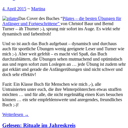
4. April 2015
~
Martina
Das Cover des Buches “
Pilates – die besten Übungen für
Anfänger und Fortgeschrittene”
von Christof Baur und Bernd
Turner – äh Thurner ;-), sprang mir sofort ins Auge. Es wirkt sehr
dynamisch und farbenfroh!
Und so ist auch das Buch aufgebaut – dynamisch und durchaus
auch für sportliche Übungen wenig geeignete Leser und Turner wie
mich ;-). Aber weit gefehlt – es macht viel Spaß, das Buch
durchzublättern, die Übungen sehen mutmachend und optimistisch
aus und regen sofort zum Loslegen an … jede Übung ist zudem sehr
gut erklärt und gerade die Anfängerübungen sind nicht schwer und
doch sehr effektiv!
Fazit: Ein Klasse Buch für Menschen wie mich ,-), alle
Untrainierten unter euch, die ihre Winterpölsterchen etwas straffen
möchten … und für alle, die nicht regelmäßig einen Kurs besuchen
können … ein sehr empfehlenswerte und anregendes, freundliches
Buch ;-)!
Weiterlesen
→
Gelesen: Rituale im Jahreskreis