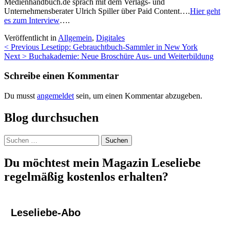
Medienhandbuch.de sprach mit dem Verlags- und
Unternehmensberater Ulrich Spiller über Paid Content….
Hier geht
es zum Interview
….
Veröffentlicht in
Allgemein
,
Digitales
Beitragsnavigation
< Previous
Lesetipp: Gebrauchtbuch-Sammler in New York
Next >
Buchakademie: Neue Broschüre Aus- und Weiterbildung
Schreibe einen Kommentar
Du musst
angemeldet
sein, um einen Kommentar abzugeben.
Blog durchsuchen
Suchen
nach:
Du möchtest mein Magazin Leseliebe
regelmäßig kostenlos erhalten?
Leseliebe-Abo