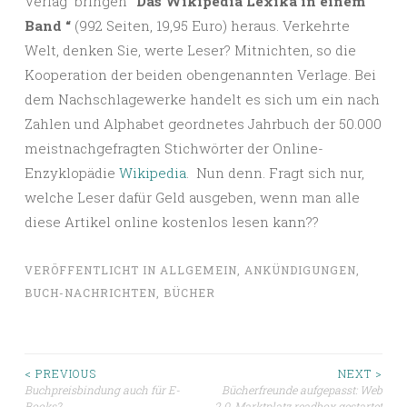
Verlag bringen
“Das Wikipedia Lexika in einem
Band “
(992 Seiten, 19,95 Euro) heraus. Verkehrte
Welt, denken Sie, werte Leser? Mitnichten, so die
Kooperation der beiden obengenannten Verlage. Bei
dem Nachschlagewerke handelt es sich um ein nach
Zahlen und Alphabet geordnetes Jahrbuch der 50.000
meistnachgefragten Stichwörter der Online-
Enzyklopädie
Wikipedia
. Nun denn. Fragt sich nur,
welche Leser dafür Geld ausgeben, wenn man alle
diese Artikel online kostenlos lesen kann??
VERÖFFENTLICHT IN
ALLGEMEIN
,
ANKÜNDIGUNGEN
,
BUCH-NACHRICHTEN
,
BÜCHER
Beitragsnavigation
< PREVIOUS
NEXT >
Buchpreisbindung auch für E-
Bücherfreunde aufgepasst: Web
Books?
2.0-Marktplatz readbox gestartet