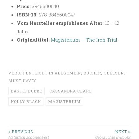
Preis:
3846600040
ISBN-13:
978-3846600047
Vom Hersteller empfohlenes Alter:
10 – 12
Jahre
Originaltitel:
Magisterium – The Iron Trial
VERÖFFENTLICHT IN
ALLGEMEIN
,
BÜCHER
,
GELESEN
,
MUST HAVES
BASTEI LÜBBE
CASSANDRA CLARE
HOLLY BLACK
MAGISTERIUM
Beitragsnavigation
< PREVIOUS
NEXT >
Natürlich schönes Fest
Gebrauchte E-Books