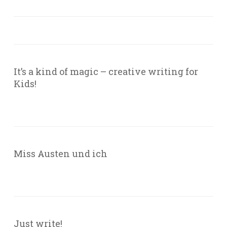
It’s a kind of magic – creative writing for
Kids!
Miss Austen und ich
Just write!