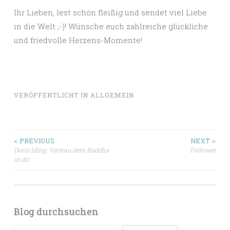
Ihr Lieben, lest schön fleißig und sendet viel Liebe
in die Welt ;-)! Wünsche euch zahlreiche glückliche
und friedvolle Herzens-Momente!
VERÖFFENTLICHT IN
ALLGEMEIN
Beitragsnavigation
< PREVIOUS
NEXT >
Doris Iding: Vertrau dem Buddha
Follower
in dir
Blog durchsuchen