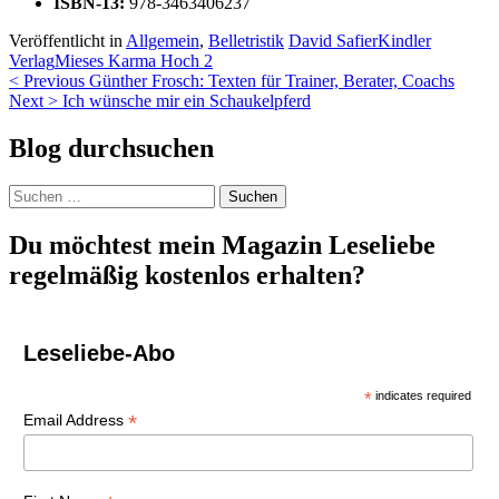
ISBN-13:
978-3463406237
Veröffentlicht in
Allgemein
,
Belletristik
David Safier
Kindler
Verlag
Mieses Karma Hoch 2
Beitragsnavigation
< Previous
Günther Frosch: Texten für Trainer, Berater, Coachs
Next >
Ich wünsche mir ein Schaukelpferd
Blog durchsuchen
Suchen
nach:
Du möchtest mein Magazin Leseliebe
regelmäßig kostenlos erhalten?
Leseliebe-Abo
*
indicates required
*
Email Address