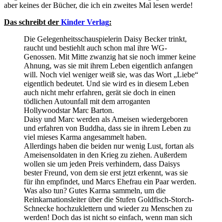
aber keines der Bücher, die ich ein zweites Mal lesen werde!
Das schreibt der
Kinder Verlag
:
Die Gelegenheitsschauspielerin Daisy Becker trinkt,
raucht und bestiehlt auch schon mal ihre WG-
Genossen. Mit Mitte zwanzig hat sie noch immer keine
Ahnung, was sie mit ihrem Leben eigentlich anfangen
will. Noch viel weniger weiß sie, was das Wort „Liebe“
eigentlich bedeutet. Und sie wird es in diesem Leben
auch nicht mehr erfahren, gerät sie doch in einen
tödlichen Autounfall mit dem arroganten
Hollywoodstar Marc Barton.
Daisy und Marc werden als Ameisen wiedergeboren
und erfahren von Buddha, dass sie in ihrem Leben zu
viel mieses Karma angesammelt haben.
Allerdings haben die beiden nur wenig Lust, fortan als
Ameisensoldaten in den Krieg zu ziehen. Außerdem
wollen sie um jeden Preis verhindern, dass Daisys
bester Freund, von dem sie erst jetzt erkennt, was sie
für ihn empfindet, und Marcs Ehefrau ein Paar werden.
Was also tun? Gutes Karma sammeln, um die
Reinkarnationsleiter über die Stufen Goldfisch-Storch-
Schnecke hochzuklettern und wieder zu Menschen zu
werden! Doch das ist nicht so einfach, wenn man sich