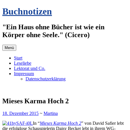
Zum
Buchnotizen
Inhalt
springen
"Ein Haus ohne Bücher ist wie ein
Körper ohne Seele." (Cicero)
Menü
Start
Leseliebe
Lektorat und Co.
Impressum
Datenschutzerklärung
Mieses Karma Hoch 2
18. Dezember 2015
~
Martina
In “
Mieses Karma Hoch 2
” von David Safier lebt
die erfolglose Schauspielerin Daisy Becker lebt in ihrem WG-