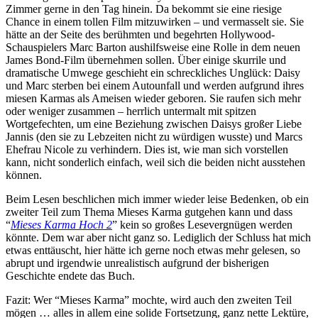
Zimmer gerne in den Tag hinein. Da bekommt sie eine riesige
Chance in einem tollen Film mitzuwirken – und vermasselt sie. Sie
hätte an der Seite des berühmten und begehrten Hollywood-
Schauspielers Marc Barton aushilfsweise eine Rolle in dem neuen
James Bond-Film übernehmen sollen. Über einige skurrile und
dramatische Umwege geschieht ein schreckliches Unglück: Daisy
und Marc sterben bei einem Autounfall und werden aufgrund ihres
miesen Karmas als Ameisen wieder geboren. Sie raufen sich mehr
oder weniger zusammen – herrlich untermalt mit spitzen
Wortgefechten, um eine Beziehung zwischen Daisys großer Liebe
Jannis (den sie zu Lebzeiten nicht zu würdigen wusste) und Marcs
Ehefrau Nicole zu verhindern. Dies ist, wie man sich vorstellen
kann, nicht sonderlich einfach, weil sich die beiden nicht ausstehen
können.
Beim Lesen beschlichen mich immer wieder leise Bedenken, ob ein
zweiter Teil zum Thema Mieses Karma gutgehen kann und dass
“
Mieses Karma Hoch 2
” kein so großes Lesevergnügen werden
könnte. Dem war aber nicht ganz so. Lediglich der Schluss hat mich
etwas enttäuscht, hier hätte ich gerne noch etwas mehr gelesen, so
abrupt und irgendwie unrealistisch aufgrund der bisherigen
Geschichte endete das Buch.
Fazit: Wer “Mieses Karma” mochte, wird auch den zweiten Teil
mögen … alles in allem eine solide Fortsetzung, ganz nette Lektüre,