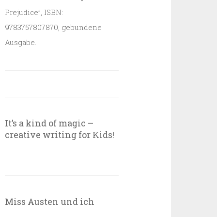
Prejudice”, ISBN:
9783757807870, gebundene
Ausgabe.
It’s a kind of magic –
creative writing for Kids!
Miss Austen und ich