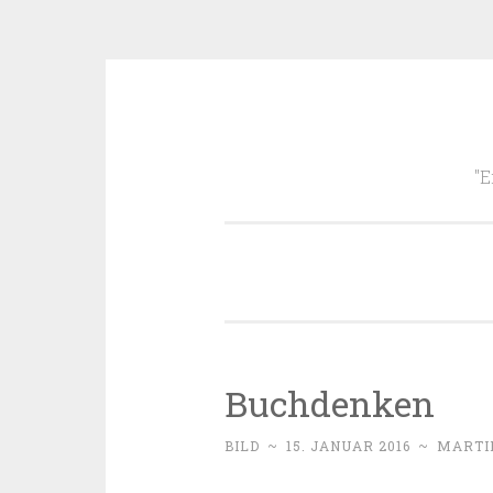
Zum
Inhalt
"E
springen
Buchdenken
BILD
~
15. JANUAR 2016
~
MARTI