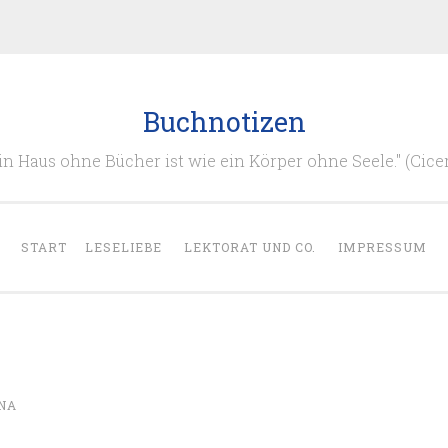
Buchnotizen
in Haus ohne Bücher ist wie ein Körper ohne Seele." (Cice
START
LESELIEBE
LEKTORAT UND CO.
IMPRESSUM
NA