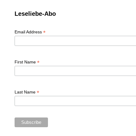
Leseliebe-Abo
*
Email Address
*
First Name
*
Last Name