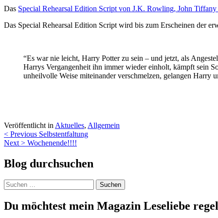
Das
Special Rehearsal Edition Script von J.K. Rowling, John Tiffan
Das Special Rehearsal Edition Script wird bis zum Erscheinen der erwe
“Es war nie leicht, Harry Potter zu sein – und jetzt, als Ange
Harrys Vergangenheit ihn immer wieder einholt, kämpft sein So
unheilvolle Weise miteinander verschmelzen, gelangen Harry u
Veröffentlicht in
Aktuelles
,
Allgemein
Beitragsnavigation
< Previous
Selbstentfaltung
Next >
Wochenende!!!!
Blog durchsuchen
Suchen
nach:
Du möchtest mein Magazin Leseliebe regel