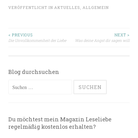
VERÖFFENTLICHT IN
AKTUELLES
,
ALLGEMEIN
Beitragsnavigation
< PREVIOUS
NEXT >
Die Unvollkommenheit der Liebe
Was deine Angst dir sagen will
Blog durchsuchen
Suchen
nach:
Du möchtest mein Magazin Leseliebe
regelmäßig kostenlos erhalten?