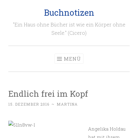
Buchnotizen
Zum
Inhalt
"Ein Haus ohne Bücher ist wie ein Körper ohne
springen
Seele." (Cicero)
MENÜ
Endlich frei im Kopf
15. DEZEMBER 2016
~
MARTINA
Angelika Holdau
hat mit ihrem