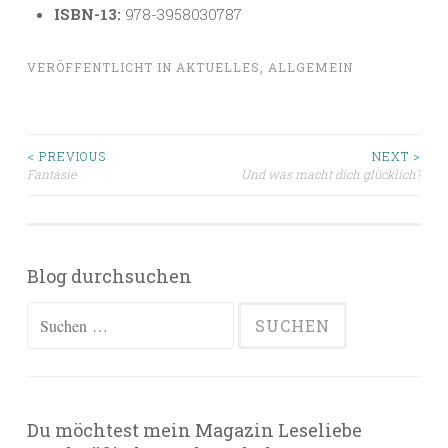
ISBN-13:
978-3958030787
VERÖFFENTLICHT IN
AKTUELLES
,
ALLGEMEIN
Beitragsnavigation
< PREVIOUS
NEXT >
Fantasie
Und was macht dich glücklich?
Blog durchsuchen
Suchen
nach:
Du möchtest mein Magazin Leseliebe