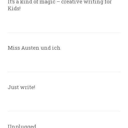
It’s a kind of magic – creative writing for
Kids!
Miss Austen und ich
Just write!
Unplugged