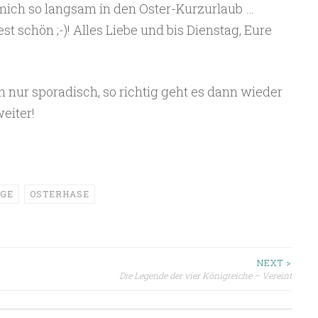
 mich so langsam in den Oster-Kurzurlaub …
st schön ;-)! Alles Liebe und bis Dienstag, Eure
 nur sporadisch, so richtig geht es dann wieder
eiter!
AGE
OSTERHASE
ion
NEXT >
Die Legende der vier Königreiche – Vereint