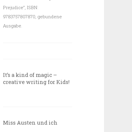
Prejudice”, ISBN:
9783757807870, gebundene
Ausgabe.
It’s a kind of magic –
creative writing for Kids!
Miss Austen und ich