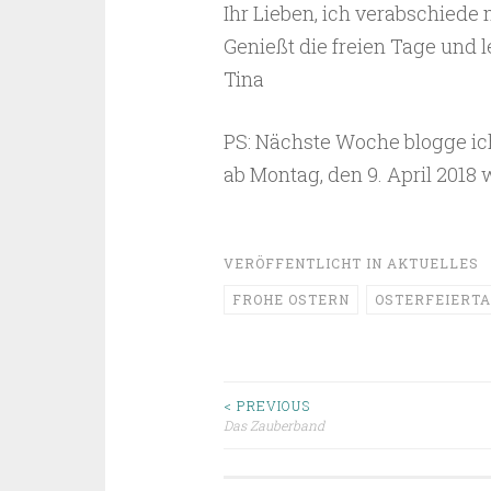
Ihr Lieben, ich verabschiede
Genießt die freien Tage und le
Tina
PS: Nächste Woche blogge ich
ab Montag, den 9. April 2018 w
VERÖFFENTLICHT IN
AKTUELLES
FROHE OSTERN
OSTERFEIERT
Beitragsnavigat
< PREVIOUS
Das Zauberband