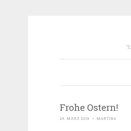
Zum
Inhalt
"E
springen
Frohe Ostern!
29. MÄRZ 2018
~
MARTINA