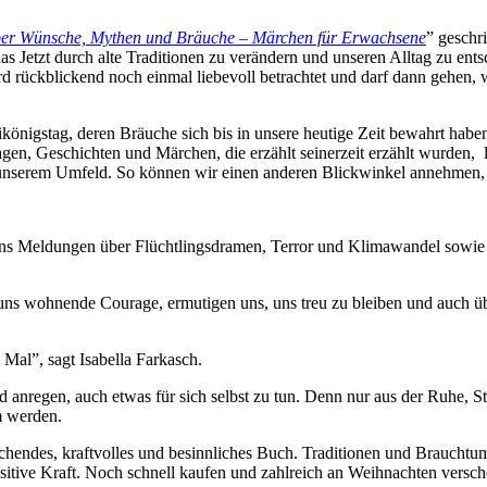
er Wünsche, Mythen und Bräuche – Märchen für Erwachsene
” geschr
s Jetzt durch alte Traditionen zu verändern und unseren Alltag zu entsc
ird rückblickend noch einmal liebevoll betrachtet und darf dann gehen, 
nigstag, deren Bräuche sich bis in unsere heutige Zeit bewahrt haben
gen, Geschichten und Märchen, die erzählt seinerzeit erzählt wurden, 
unserem Umfeld. So können wir einen anderen Blickwinkel annehmen, 
en uns Meldungen über Flüchtlingsdramen, Terror und Klimawandel sowi
ns wohnende Courage, ermutigen uns, uns treu zu bleiben und auch 
 Mal”, sagt Isabella Farkasch.
 anregen, auch etwas für sich selbst zu tun. Denn nur aus der Ruhe, 
m werden.
chendes, kraftvolles und besinnliches Buch. Traditionen und Braucht
tive Kraft. Noch schnell kaufen und zahlreich an Weihnachten versc