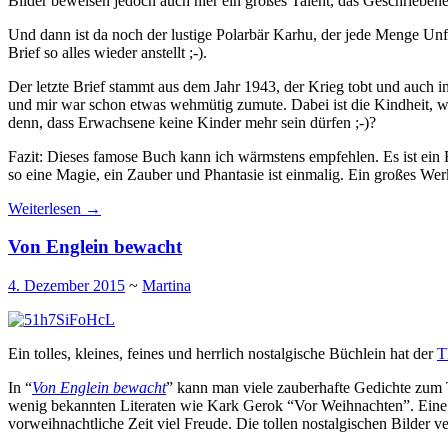
Bilder beweisen jedoch auch hier ein großes Talent, das Geschriebene 
Und dann ist da noch der lustige Polarbär Karhu, der jede Menge Un
Brief so alles wieder anstellt ;-).
Der letzte Brief stammt aus dem Jahr 1943, der Krieg tobt und auch
und mir war schon etwas wehmütig zumute. Dabei ist die Kindheit, wen
denn, dass Erwachsene keine Kinder mehr sein dürfen ;-)?
Fazit: Dieses famose Buch kann ich wärmstens empfehlen. Es ist ein
so eine Magie, ein Zauber und Phantasie ist einmalig. Ein großes Werk
Weiterlesen
→
Von Englein bewacht
4. Dezember 2015
~
Martina
Ein tolles, kleines, feines und herrlich nostalgische Büchlein hat der
T
In “
Von Englein bewacht
” kann man viele zauberhafte Gedichte zum
wenig bekannten Literaten wie Kark Gerok “Vor Weihnachten”. Eine 
vorweihnachtliche Zeit viel Freude. Die tollen nostalgischen Bilder