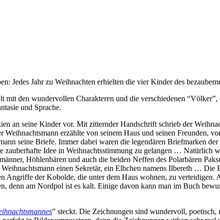
ben: Jedes Jahr zu Weihnachten erhielten die vier Kinder des bezaubern
 Welt mit den wundervollen Charakteren und die verschiedenen “Völker”
tasie und Sprache.
lkien an seine Kinder vor. Mit zitternder Handschrift schrieb der Weih
 Weihnachtsmann erzählte von seinem Haus und seinen Freunden, von 
smann seine Briefe. Immer dabei waren die legendären Briefmarken de
r eine zauberhafte Idee in Weihnachtsstimmung zu gelangen … Natürlich
emänner, Höhlenbären und auch die beiden Neffen des Polarbären Paks
eihnachtsmann einen Sekretär, ein Elbchen namens Ilbereth … Die Elbc
 Angriffe der Kobolde, die unter dem Haus wohnen, zu verteidigen. Al
ieben, denn am Nordpol ist es kalt. Einige davon kann man im Buch be
Weihnachtsmannes
” steckt. Die Zeichnungen sind wundervoll, poetisch, 