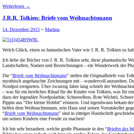
Weiterlesen
→
J.R.R. Tolkien: Briefe vom Weihnachtsmann
14. Dezember 2015
~
Martina
Welch Glück, einen so fantastischen Vater wie J. R. R. Tolkien zu ha
Ich liebe die Bücher von J. R. R. Tolkien sehr, diese phantastische
Landschaften, Namen und Bezeichnungen – ein Wunderwerk der Phan
Die “
Briefe vom Weihnachtsmann
” stellen die Originalbriefe von To
mysthisch angehauchte Zeichnungen mit – wundervoll anzusehen. Der
Nordpol ereigneten. Über zwanzig Jahre lang schrieb der Weihnacht
– was für ein herrliches Ritual für die Kinder von Tolkien, was fü
dazu der legendäre Nordpolarbär, Schneeelben, Rote Wichtel, Schne
Pippin aus “Der kleine Hobbit” erinnern. Und irgendwann bekam der W
helfen dem Weihnachtsmann, sein Haus und seinen Vorratskeller gegen
“
Briefe vom Weihnachtsmann
” sind in zittriger Handschrift geschr
um seinen Kindern eine Freude zu machen!
Ich bin sehr bezaubert, welche große Phantasie in den “
Briefen des 