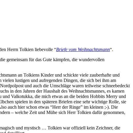
den Herrn Tolkien liebevolle “
Briefe vom Weihnachtsmann
“.
, die gemeinsam für das Gute kämpfen, die wundervollen
nachtsmann an Tolkiens Kinder und schickte viele zauberhafte und
vielen lustigen und aufregenden Dingen, die sich bei ihm am
r Nordpolpost und auch die Umschläge waren teilweise schneebedeckt
 wuchs in den Jahren der Haushalt des Weihnachtsmannes, es kamen
u und Valkotukka, die mich etwas an die beiden Hobbits Merry und
hen spielen in den späteren Briefen eine sehr wichtige Rolle, sie
so auch hier schon etwas “Herr der Ringe” im kleinen ;-). Die
wundern – welche Zeit und Mühe sich Herr Tolkien dafür genommen,
magisch und mystisch … Tolkien war offiziell kein Zeichner, die