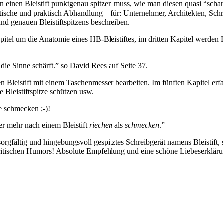
n einen Bleistift punktgenau spitzen muss, wie man diesen quasi “schar
oretische und praktisch Abhandlung – für: Unternehmer, Architekten, S
nd genauen Bleistiftspitzens beschreiben.
apitel um die Anatomie eines HB-Bleistiftes, im dritten Kapitel werd
e die Sinne schärft.” so David Rees auf Seite 37.
 Bleistift mit einem Taschenmesser bearbeiten. Im fünften Kapitel erfah
e Bleistiftspitze schützen usw.
e schmecken ;-)!
r mehr nach einem Bleistift
riechen
als
schmecken
.”
 sorgfältig und hingebungsvoll gespitztes Schreibgerät namens Bleistift
britischen Humors! Absolute Empfehlung und eine schöne Liebeserklärung