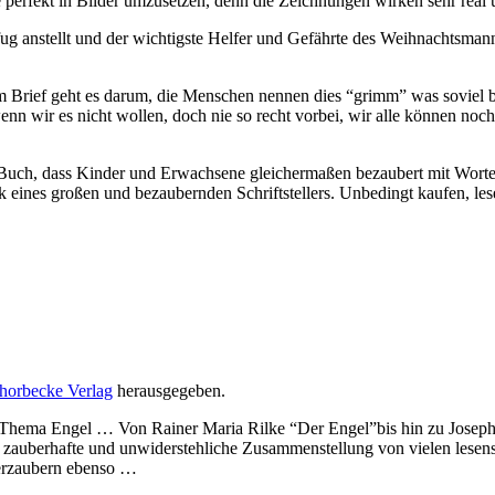
perfekt in Bilder umzusetzen, denn die Zeichnungen wirken sehr real un
fug anstellt und der wichtigste Helfer und Gefährte des Weihnachtsma
 im Brief geht es darum, die Menschen nennen dies “grimm” was soviel 
n wir es nicht wollen, doch nie so recht vorbei, wir alle können noch K
 Buch, dass Kinder und Erwachsene gleichermaßen bezaubert mit Worten
 eines großen und bezaubernden Schriftstellers. Unbedingt kaufen, lese
horbecke Verlag
herausgegeben.
 Thema Engel … Von Rainer Maria Rilke “Der Engel”bis hin zu Josep
zauberhafte und unwiderstehliche Zusammenstellung von vielen lesen
 verzaubern ebenso …