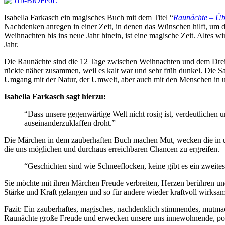
Isabella Farkasch ein magisches Buch mit dem Titel “
Raunächte – Üb
Nachdenken anregen in einer Zeit, in denen das Wünschen hilft, um da
Weihnachten bis ins neue Jahr hinein, ist eine magische Zeit. Altes w
Jahr.
Die Raunächte sind die 12 Tage zwischen Weihnachten und dem Dreikö
rückte näher zusammen, weil es kalt war und sehr früh dunkel. Die Sa
Umgang mit der Natur, der Umwelt, aber auch mit den Menschen in 
Isabella Farkasch sagt hierzu:
“Dass unsere gegenwärtige Welt nicht rosig ist, verdeutlich
auseinanderzuklaffen droht.”
Die Märchen in dem zauberhaften Buch machen Mut, wecken die in u
die uns möglichen und durchaus erreichbaren Chancen zu ergreifen.
“Geschichten sind wie Schneeflocken, keine gibt es ein zweites
Sie möchte mit ihren Märchen Freude verbreiten, Herzen berühren und
Stärke und Kraft gelangen und so für andere wieder kraftvoll wirksa
Fazit: Ein zauberhaftes, magisches, nachdenklich stimmendes, mutma
Raunächte große Freude und erwecken unsere uns innewohnende, posi