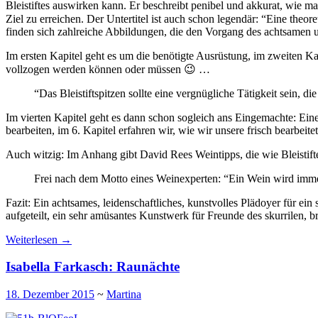
Bleistiftes auswirken kann. Er beschreibt penibel und akkurat, wie ma
Ziel zu erreichen. Der Untertitel ist auch schon legendär: “Eine the
finden sich zahlreiche Abbildungen, die den Vorgang des achtsamen u
Im ersten Kapitel geht es um die benötigte Ausrüstung, im zweiten K
vollzogen werden können oder müssen 😉 …
“Das Bleistiftspitzen sollte eine vergnügliche Tätigkeit sein, di
Im vierten Kapitel geht es dann schon sogleich ans Eingemachte: Einen
bearbeiten, im 6. Kapitel erfahren wir, wie wir unsere frisch bearbeitet
Auch witzig: Im Anhang gibt David Rees Weintipps, die wie Bleistift
Frei nach dem Motto eines Weinexperten: “Ein Wein wird imme
Fazit: Ein achtsames, leidenschaftliches, kunstvolles Plädoyer für ein
aufgeteilt, ein sehr amüsantes Kunstwerk für Freunde des skurrilen, 
Weiterlesen
→
Isabella Farkasch: Raunächte
18. Dezember 2015
~
Martina