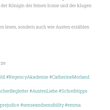
n der Königin der feinen Ironie und der klugen
sten lesen, sondern auch wie Austen erzählen
rze
til
#RegencyAkademie
#CatherineMorland
scherBegleiter
#AustenLiebe
#Schreibtipps
prejudice
#senseandsensibility
#emma