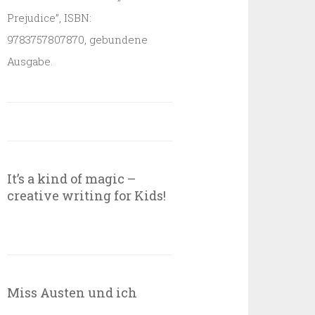
Prejudice”, ISBN:
9783757807870, gebundene
Ausgabe.
It’s a kind of magic –
creative writing for Kids!
Miss Austen und ich