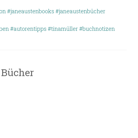
on
#janeaustenbooks
#janeaustenbücher
iben
#autorentipps
#tinamüller
#buchnotizen
 Bücher