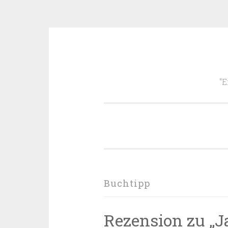
Zum
Inhalt
"E
springen
Buchtipp
Rezension zu „J