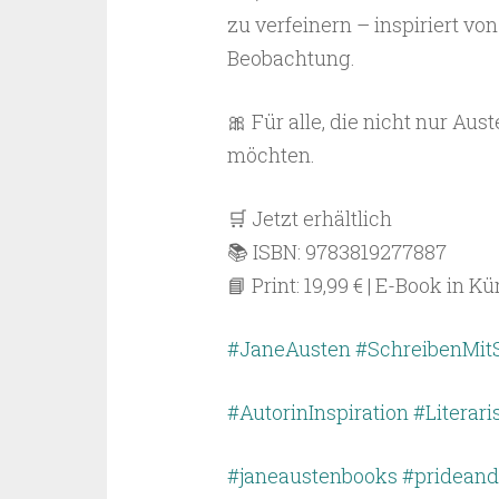
zu verfeinern – inspiriert vo
Beobachtung.
🎀 Für alle, die nicht nur Au
möchten.
🛒 Jetzt erhältlich
📚 ISBN: 9783819277887
📘 Print: 19,99 € | E-Book in Kü
#JaneAusten
#SchreibenMitS
#AutorinInspiration
#Literari
#janeaustenbooks
#prideand