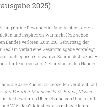
ausgabe 2025)
ls langjährige Bewunderin Jane Austens, deren
leiten und inspirieren, war mein Herz schon
en Bandes verloren. Zum 250. Geburtstag der
der Reclam Verlag eine Gesamtausgabe vorgelegt,
ondern auch optisch ein wahres Schmuckstück ist –
es durfte ich sie zum Geburtstag in den Händen
mane, die Jane Austen zu Lebzeiten veröffentlicht
lz und Vorurteil
,
Mansfield Park
,
Emma
,
Kloster
– in der bewährten Übersetzung von Ursula und
 und Witz der Originaltexte so nah wie kaum