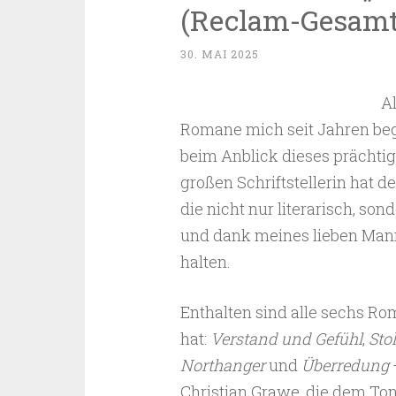
(Reclam-Gesamt
30. MAI 2025
A
Romane mich seit Jahren beg
beim Anblick dieses prächtig
großen Schriftstellerin hat 
die nicht nur literarisch, s
und dank meines lieben Mann
halten.
Enthalten sind alle sechs Ro
hat:
Verstand und Gefühl
,
Sto
Northanger
und
Überredung
Christian Grawe, die dem Ton