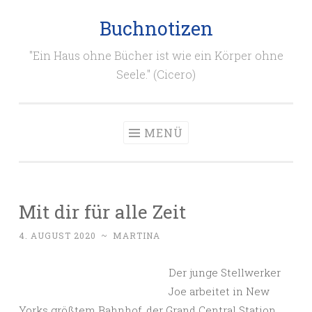
Buchnotizen
Zum
Inhalt
"Ein Haus ohne Bücher ist wie ein Körper ohne
springen
Seele." (Cicero)
MENÜ
Mit dir für alle Zeit
4. AUGUST 2020
~
MARTINA
Der junge Stellwerker
Joe arbeitet in New
Yorks größtem Bahnhof, der Grand Central Station.