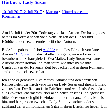
Hörbuch: Lady Susan
10. Juli 2017
12. Juli 2017
~
Martina
~
Hinterlasse einen
Kommentar
Am 18. Juli ist der 200. Todestag von Jane Austen. Deshalb gibt es
bereits im Vorfeld schon viele Neuauflagen der Bücher und
Hörbücher der bezaubernden britischen Autorin.
Ende Juni gab es auch bei
Audible
ein tolles Hörbuch von Jane
Austen “
Lady Susan
“, das fabelhaft vorgetragen wird von der
bezaubernden Schauspielerin Eva Mattes. Lady Susan war Jane
Austens erster Roman und man spürt, wie intensiv sie ihre
Umgebung in der Regency-Zeit beobachtet und in ihren Romanen
amüsant ironisch seziert hat.
Ich habe es genossen, Eva Mattes` Stimme und den herrlichen
Ränkespielen der frisch verwitweten Lady Susan und ihrem Umfeld
zu lauschen. Der Roman ist in Briefform und was Lady Susan da so
alles kokettes, charmantes, aber auch heuchlerisches und egoistisch
bitterböses von sich gibt ist einfach nur herrlich anzuhören. Man ist
hin- und hergerissen zwischen Lady Susan verachten oder sie
aufgrund der wohl formulierten Sätze in ihren Briefen zu lieben. Ein