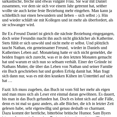
sarkastische, freche und etwas vulgäre Frau. Sie war mit Daniel
zusammen, vor dem sie sich vor einem Jahr getrennt hat, seither
wollte sie auch keine feste Beziehung mehr eingehen. Man kann ja
schließlich nur einen bewundern und lieben – sich selbst ;-). Hin
und wieder schläft sie mit Kollegen und ist mehr als überfordert, als
sie schwanger wird.
Ihr Ex-Freund Daniel ist gleich die nächste Beziehung eingegangen,
doch seine Freundin macht ihn auch nicht glücklicher als Katherine.
Stets fühlt er sich unwohl und nicht mehr er selbst. Und plötzlich
taucht Nathan, ein gemeinsamer Freund, wieder in Daniels und
Katherines Leben auf. Monatelang hatte er sich nicht gemeldet, die
beiden fragen sich zurecht, was er in den letzten Monaten gemacht
hat und warum er sich nun so seltsam verhält. Einer der Gründe ist
Nathans Mutter, die über das Leben von Nathan und seiner Familie
ein Buch geschrieben hat und großen Erfolg damit hat. Man fragt
sich dann nur, was es mit den kranken Kühen im Untertitel auf sich
hat …
Fazit: Ich muss zugeben, das Buch ist vom Stil her mehr als eigen
und man muss sich als Leser erst einmal daran gewöhnen. Es dauert,
bis man in das Buch gefunden hat. Doch es lohnt sich auf alle Fälle,
denn es ist mal so ganz anders, als alle Bücher, die ich in letzter Zeit
gelesen habe, sehr eigenwillig und genau deshalb so charmant.
Dazu kommt der herrliche, bitterböse britische Humor. Sam Byers