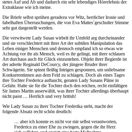
stetes Auf und Ab und dadurch ein sehr lebendiges Hörerlebnis der
Extraklasse wie ich meine.
Die Briefe selbst sprühen geradezu vor Witz, herrlicher Ironie und
fabelhaften Überraschungen, die von Eva Mattes`geschulter Stimme
sehr gut dargestellt werden.
Die verwitwete Lady Susan wirbelt ihr Umfeld arg durcheinander
und sie verschlechtert mit ihrer Art der subtilen Manipulation das
Leben einiger Menschen und dennoch empfand ich so etwas wie
Achtung vor ihr als Mensch, weil es ihr gelingt, mit ihrer schlauen
Art durchaus auch für Glück einzustehen. Objekt ihrer Begierde ist
der adrette Reginald DeCourcy, der jüngere Bruder ihrer
Schwägerin. Sie spinnt fleißig Intrigen gesponnen, um unliebsame
Konkurrentinnen aus dem Feld zu schlagen. Doch als eines Tages
ihre Tochter Frederica auftaucht, geraten Lady Susans Pläne in
Gefahr. Hatte sie für die Tochter doch den reichen, recht einfältigen
Sir James Martin auserwählt, was ihrer Tochter allerdings überhaupt
nicht passt … Herrlich und very british!
Wie Lady Susan zu ihrer Tochter Frederika steht, macht der
folgende Absatz recht schön deutlich:
… aber ich konnte es nicht vor mir selbst verantworten,
Frederica zu einer Ehe zu zwingen, gegen die ihr Herz