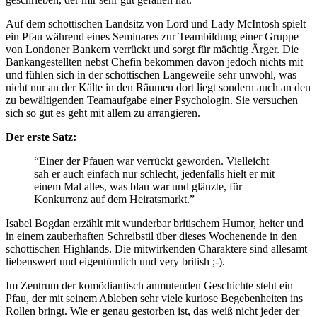
Auf dem schottischen Landsitz von Lord und Lady McIntosh spielt
ein Pfau während eines Seminares zur Teambildung einer Gruppe
von Londoner Bankern verrückt und sorgt für mächtig Ärger. Die
Bankangestellten nebst Chefin bekommen davon jedoch nichts mit
und fühlen sich in der schottischen Langeweile sehr unwohl, was
nicht nur an der Kälte in den Räumen dort liegt sondern auch an den
zu bewältigenden Teamaufgabe einer Psychologin. Sie versuchen
sich so gut es geht mit allem zu arrangieren.
Der erste Satz:
“Einer der Pfauen war verrückt geworden. Vielleicht
sah er auch einfach nur schlecht, jedenfalls hielt er mit
einem Mal alles, was blau war und glänzte, für
Konkurrenz auf dem Heiratsmarkt.”
Isabel Bogdan erzählt mit wunderbar britischem Humor, heiter und
in einem zauberhaften Schreibstil über dieses Wochenende in den
schottischen Highlands. Die mitwirkenden Charaktere sind allesamt
liebenswert und eigentümlich und very british ;-).
Im Zentrum der komödiantisch anmutenden Geschichte steht ein
Pfau, der mit seinem Ableben sehr viele kuriose Begebenheiten ins
Rollen bringt. Wie er genau gestorben ist, das weiß nicht jeder der