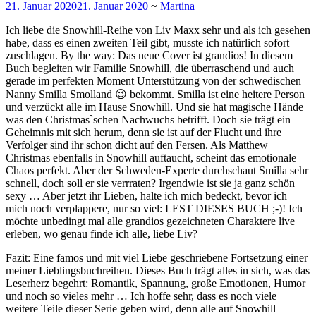
21. Januar 2020
21. Januar 2020
~
Martina
Ich liebe die Snowhill-Reihe von Liv Maxx sehr und als ich gesehen
habe, dass es einen zweiten Teil gibt, musste ich natürlich sofort
zuschlagen. By the way: Das neue Cover ist grandios! In diesem
Buch begleiten wir Familie Snowhill, die überraschend und auch
gerade im perfekten Moment Unterstützung von der schwedischen
Nanny Smilla Smolland 😉 bekommt. Smilla ist eine heitere Person
und verzückt alle im Hause Snowhill. Und sie hat magische Hände
was den Christmas`schen Nachwuchs betrifft. Doch sie trägt ein
Geheimnis mit sich herum, denn sie ist auf der Flucht und ihre
Verfolger sind ihr schon dicht auf den Fersen. Als Matthew
Christmas ebenfalls in Snowhill auftaucht, scheint das emotionale
Chaos perfekt. Aber der Schweden-Experte durchschaut Smilla sehr
schnell, doch soll er sie verrraten? Irgendwie ist sie ja ganz schön
sexy … Aber jetzt ihr Lieben, halte ich mich bedeckt, bevor ich
mich noch verplappere, nur so viel: LEST DIESES BUCH ;-)! Ich
möchte unbedingt mal alle grandios gezeichneten Charaktere live
erleben, wo genau finde ich alle, liebe Liv?
Fazit: Eine famos und mit viel Liebe geschriebene Fortsetzung einer
meiner Lieblingsbuchreihen. Dieses Buch trägt alles in sich, was das
Leserherz begehrt: Romantik, Spannung, große Emotionen, Humor
und noch so vieles mehr … Ich hoffe sehr, dass es noch viele
weitere Teile dieser Serie geben wird, denn alle auf Snowhill