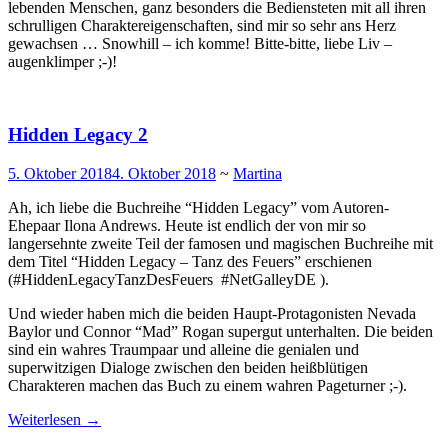
lebenden Menschen, ganz besonders die Bediensteten mit all ihren
schrulligen Charaktereigenschaften, sind mir so sehr ans Herz
gewachsen … Snowhill – ich komme! Bitte-bitte, liebe Liv –
augenklimper ;-)!
Hidden Legacy 2
5. Oktober 2018
4. Oktober 2018
~
Martina
Ah, ich liebe die Buchreihe “Hidden Legacy” vom Autoren-
Ehepaar Ilona Andrews. Heute ist endlich der von mir so
langersehnte zweite Teil der famosen und magischen Buchreihe mit
dem Titel “Hidden Legacy – Tanz des Feuers” erschienen
(#HiddenLegacyTanzDesFeuers #NetGalleyDE ).
Und wieder haben mich die beiden Haupt-Protagonisten Nevada
Baylor und Connor “Mad” Rogan supergut unterhalten. Die beiden
sind ein wahres Traumpaar und alleine die genialen und
superwitzigen Dialoge zwischen den beiden heißblütigen
Charakteren machen das Buch zu einem wahren Pageturner ;-).
Weiterlesen
→