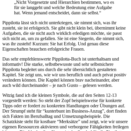
„Nicht Vorgesetzte und Hierarchien bestimmen, wo es
für sie langgeht und welche Bedeutung eine Aufgabe
hat. Wenn jemand entscheidet, dann sie selbst.“
Pippilotta lässt sich nicht unterkriegen, sie nimmt sich, was ihr
zusteht, sie ist erfolgreich. Sie gibt nicht klein bei, übernimmt keine
Aufgaben, die sie nicht auch wirklich erledigen möchte, sie passt
sich nicht an, um zu gefallen. Sie ist eine Siegerin, die nimmt sich,
was ihr zusteht! Kurzum: Sie hat Erfolg. Und genau diese
Eigenschaften brauchen erfolgreiche Frauen.
Das sehr empfehlenswerte Pippilotta-Buch ist unterhaltsam und
informativ! Die starke, selbstbewusste und sehr selbstsichere
Pippilotta begleitet uns durch die sehr übersichtlich gestalteten
Kapitel. Sie zeigt uns, wie wir uns beruflich und auch privat positiv
verändern können. Die Kapitel können brav nacheinander, aber
auch wild durcheinander – je nach Gusto – gelesen werden.
Witzig fand ich die kleinen Symbole, die auf den Seiten 12-13
vorgestellt werden: So steht der Zopf beispielsweise für konkrete
Tipps oder er fordert zu konkreten Handlungen oder Übungen auf.
Der Strumpf steht für “kunterbunt im Business-Anzug”, dort finden
sich Fakten im Berufsalltag und Umsetzungsbeispiele. Die
Schatzkiste steht für kostbare “Merksätze” und zeigt, wie wir unsere
eigenen Ressourcen aktivieren und verborgene Fähigkeiten freilegen