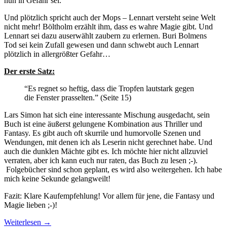
nun in Gefahr sei.
Und plötzlich spricht auch der Mops – Lennart versteht seine Welt
nicht mehr! Böltholm erzählt ihm, dass es wahre Magie gibt. Und
Lennart sei dazu auserwählt zaubern zu erlernen. Buri Bolmens
Tod sei kein Zufall gewesen und dann schwebt auch Lennart
plötzlich in allergrößter Gefahr…
Der erste Satz:
“Es regnet so heftig, dass die Tropfen lautstark gegen
die Fenster prasselten.” (Seite 15)
Lars Simon hat sich eine interessante Mischung ausgedacht, sein
Buch ist eine äußerst gelungene Kombination aus Thriller und
Fantasy. Es gibt auch oft skurrile und humorvolle Szenen und
Wendungen, mit denen ich als Leserin nicht gerechnet habe. Und
auch die dunklen Mächte gibt es. Ich möchte hier nicht allzuviel
verraten, aber ich kann euch nur raten, das Buch zu lesen ;-).
Folgebücher sind schon geplant, es wird also weitergehen. Ich habe
mich keine Sekunde gelangweilt!
Fazit: Klare Kaufempfehlung! Vor allem für jene, die Fantasy und
Magie lieben ;-)!
Weiterlesen
→