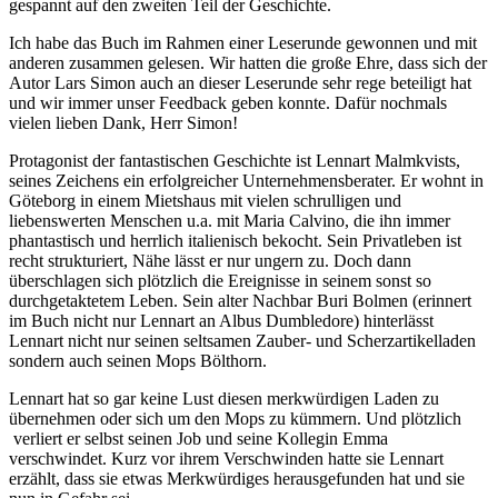
gespannt auf den zweiten Teil der Geschichte.
Ich habe das Buch im Rahmen einer Leserunde gewonnen und mit
anderen zusammen gelesen. Wir hatten die große Ehre, dass sich der
Autor Lars Simon auch an dieser Leserunde sehr rege beteiligt hat
und wir immer unser Feedback geben konnte. Dafür nochmals
vielen lieben Dank, Herr Simon!
Protagonist der fantastischen Geschichte ist Lennart Malmkvists,
seines Zeichens ein erfolgreicher Unternehmensberater. Er wohnt in
Göteborg in einem Mietshaus mit vielen schrulligen und
liebenswerten Menschen u.a. mit Maria Calvino, die ihn immer
phantastisch und herrlich italienisch bekocht. Sein Privatleben ist
recht strukturiert, Nähe lässt er nur ungern zu. Doch dann
überschlagen sich plötzlich die Ereignisse in seinem sonst so
durchgetaktetem Leben. Sein alter Nachbar Buri Bolmen (erinnert
im Buch nicht nur Lennart an Albus Dumbledore) hinterlässt
Lennart nicht nur seinen seltsamen Zauber- und Scherzartikelladen
sondern auch seinen Mops Bölthorn.
Lennart hat so gar keine Lust diesen merkwürdigen Laden zu
übernehmen oder sich um den Mops zu kümmern. Und plötzlich
verliert er selbst seinen Job und seine Kollegin Emma
verschwindet. Kurz vor ihrem Verschwinden hatte sie Lennart
erzählt, dass sie etwas Merkwürdiges herausgefunden hat und sie