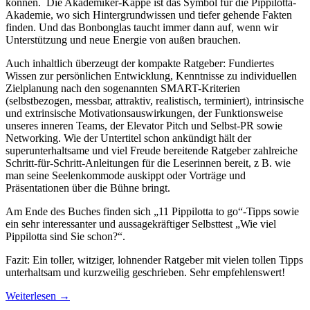
können. Die Akademiker-Kappe ist das Symbol für die Pippilotta-
Akademie, wo sich Hintergrundwissen und tiefer gehende Fakten
finden. Und das Bonbonglas taucht immer dann auf, wenn wir
Unterstützung und neue Energie von außen brauchen.
Auch inhaltlich überzeugt der kompakte Ratgeber: Fundiertes
Wissen zur persönlichen Entwicklung, Kenntnisse zu individuellen
Zielplanung nach den sogenannten SMART-Kriterien
(selbstbezogen, messbar, attraktiv, realistisch, terminiert), intrinsische
und extrinsische Motivationsauswirkungen, der Funktionsweise
unseres inneren Teams, der Elevator Pitch und Selbst-PR sowie
Networking. Wie der Untertitel schon ankündigt hält der
superunterhaltsame und viel Freude bereitende Ratgeber zahlreiche
Schritt-für-Schritt-Anleitungen für die Leserinnen bereit, z B. wie
man seine Seelenkommode auskippt oder Vorträge und
Präsentationen über die Bühne bringt.
Am Ende des Buches finden sich „11 Pippilotta to go“-Tipps sowie
ein sehr interessanter und aussagekräftiger Selbsttest „Wie viel
Pippilotta sind Sie schon?“.
Fazit: Ein toller, witziger, lohnender Ratgeber mit vielen tollen Tipps
unterhaltsam und kurzweilig geschrieben. Sehr empfehlenswert!
Weiterlesen
→