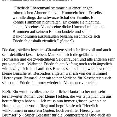
“Friedrich Löwenmaul stammte aus einer langen,
ruhmreichen Ahnenreihe von Hummelreitern. Er selbst
war allerdings das schwarze Schaf der Familie. Er
konnte Hummeln nicht reiten. Er konnte sie nicht mal
leiden. Als eines Abends eine dicke Hummel mit lautem
Brummen auf seinem Balkon landete und seine
Balkonblumen auszusaugen begann, erschreckte sich
Friedrich deshalb ziemlich.” (Seite 9)
Die dargestellten Insekten-Charaktere sind sehr liebevoll und auch
sehr detailliert beschrieben. Man kann sich die gefährlichen
Hornissen und die zwielichtigen Seidenraupen und alle anderen sehr
gut vorstellen. Während Friedrich am Anfang noch recht ängstlich
wirkt, zeigt sich im Laufe des Buches sehr schnell, wie clever der
kleine Bursche ist. Besonders angetan war ich von der Hummel
Hieronymus Brumsel, der mit seiner Vorliebe für Naschereien sich
selbst und Friedrich immer wieder in Abenteuer verstrickt.
Fazit: Ein wundervoller, abenteuerlicher, fantastischer und sehr
lesenswerter Roman über kleine Helden, die wir tagtäglich um uns
herumfliegen haben … Ich muss nun immer grinsen, wenn eine
Hummel an mir vorbeifliegt und begrüße sie mit “Herzlich
willkommen in unserem Garten, hochverehrter Hieronymus
Brumsel” ;-)! Super Lesestoff für die Sommerferien! Und auch als