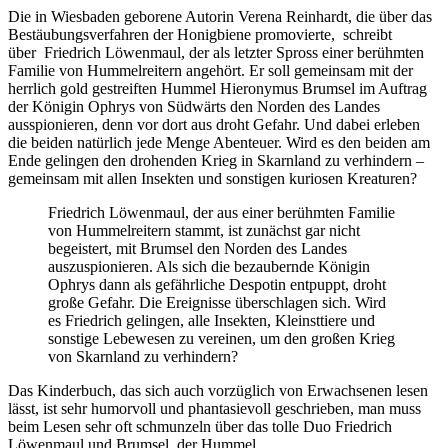
Die in Wiesbaden geborene Autorin Verena Reinhardt, die über das
Bestäubungsverfahren der Honigbiene promovierte, schreibt
über Friedrich Löwenmaul, der als letzter Spross einer berühmten
Familie von Hummelreitern angehört. Er soll gemeinsam mit der
herrlich gold gestreiften Hummel Hieronymus Brumsel im Auftrag
der Königin Ophrys von Südwärts den Norden des Landes
ausspionieren, denn vor dort aus droht Gefahr. Und dabei erleben
die beiden natürlich jede Menge Abenteuer. Wird es den beiden am
Ende gelingen den drohenden Krieg in Skarnland zu verhindern –
gemeinsam mit allen Insekten und sonstigen kuriosen Kreaturen?
Friedrich Löwenmaul, der aus einer berühmten Familie
von Hummelreitern stammt, ist zunächst gar nicht
begeistert, mit Brumsel den Norden des Landes
auszuspionieren. Als sich die bezaubernde Königin
Ophrys dann als gefährliche Despotin entpuppt, droht
große Gefahr. Die Ereignisse überschlagen sich. Wird
es Friedrich gelingen, alle Insekten, Kleinsttiere und
sonstige Lebewesen zu vereinen, um den großen Krieg
von Skarnland zu verhindern?
Das Kinderbuch, das sich auch vorzüglich von Erwachsenen lesen
lässt, ist sehr humorvoll und phantasievoll geschrieben, man muss
beim Lesen sehr oft schmunzeln über das tolle Duo Friedrich
Löwenmaul und Brumsel, der Hummel …