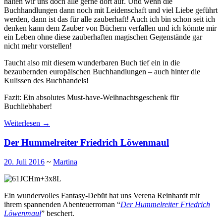
halten wir uns doch alle gerne dort auf. Und wenn die
Buchhandlungen dann noch mit Leidenschaft und viel Liebe geführt
werden, dann ist das für alle zauberhaft! Auch ich bin schon seit ich
denken kann dem Zauber von Büchern verfallen und ich könnte mir
ein Leben ohne diese zauberhaften magischen Gegenstände gar
nicht mehr vorstellen!
Taucht also mit diesem wunderbaren Buch tief ein in die
bezaubernden europäischen Buchhandlungen – auch hinter die
Kulissen des Buchhandels!
Fazit: Ein absolutes Must-have-Weihnachtsgeschenk für
Buchliebhaber!
Weiterlesen
→
Der Hummelreiter Friedrich Löwenmaul
20. Juli 2016
~
Martina
Ein wundervolles Fantasy-Debüt hat uns Verena Reinhardt mit
ihrem spannenden Abenteuerroman “
Der Hummelreiter Friedrich
Löwenmaul
” beschert.