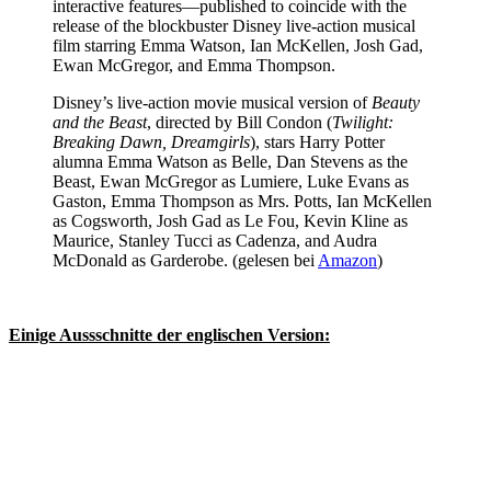
interactive features—published to coincide with the
release of the blockbuster Disney live-action musical
film starring Emma Watson, Ian McKellen, Josh Gad,
Ewan McGregor, and Emma Thompson.
Disney’s live-action movie musical version of
Beauty
and the Beast
, directed by Bill Condon (
Twilight:
Breaking Dawn, Dreamgirls
), stars Harry Potter
alumna Emma Watson as Belle, Dan Stevens as the
Beast, Ewan McGregor as Lumiere, Luke Evans as
Gaston, Emma Thompson as Mrs. Potts, Ian McKellen
as Cogsworth, Josh Gad as Le Fou, Kevin Kline as
Maurice, Stanley Tucci as Cadenza, and Audra
McDonald as Garderobe. (gelesen bei
Amazon
)
Einige Aussschnitte der englischen Version: