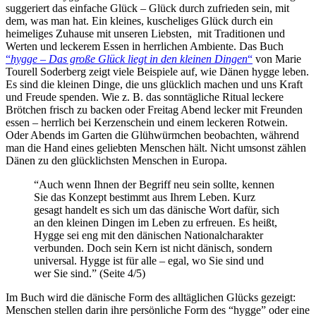
suggeriert das einfache Glück – Glück durch zufrieden sein, mit
dem, was man hat. Ein kleines, kuscheliges Glück durch ein
heimeliges Zuhause mit unseren Liebsten, mit Traditionen und
Werten und leckerem Essen in herrlichen Ambiente. Das Buch
“
hygge – Das große Glück liegt in den kleinen Dingen
“
von Marie
Tourell Soderberg zeigt viele Beispiele auf, wie Dänen hygge leben.
Es sind die kleinen Dinge, die uns glücklich machen und uns Kraft
und Freude spenden. Wie z. B. das sonntägliche Ritual leckere
Brötchen frisch zu backen oder Freitag Abend lecker mit Freunden
essen – herrlich bei Kerzenschein und einem leckeren Rotwein.
Oder Abends im Garten die Glühwürmchen beobachten, während
man die Hand eines geliebten Menschen hält. Nicht umsonst zählen
Dänen zu den glücklichsten Menschen in Europa.
“Auch wenn Ihnen der Begriff neu sein sollte, kennen
Sie das Konzept bestimmt aus Ihrem Leben. Kurz
gesagt handelt es sich um das dänische Wort dafür, sich
an den kleinen Dingen im Leben zu erfreuen. Es heißt,
Hygge sei eng mit den dänischen Nationalcharakter
verbunden. Doch sein Kern ist nicht dänisch, sondern
universal. Hygge ist für alle – egal, wo Sie sind und
wer Sie sind.” (Seite 4/5)
Im Buch wird die dänische Form des alltäglichen Glücks gezeigt:
Menschen stellen darin ihre persönliche Form des “hygge” oder eine