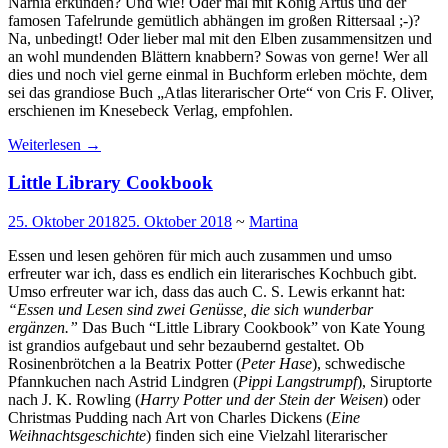
Narnia erkunden? Und wie! Oder mal mit König Artus und der
famosen Tafelrunde gemütlich abhängen im großen Rittersaal ;-)?
Na, unbedingt! Oder lieber mal mit den Elben zusammensitzen und
an wohl mundenden Blättern knabbern? Sowas von gerne! Wer all
dies und noch viel gerne einmal in Buchform erleben möchte, dem
sei das grandiose Buch „Atlas literarischer Orte“ von Cris F. Oliver,
erschienen im Knesebeck Verlag, empfohlen.
Weiterlesen
→
Little Library Cookbook
25. Oktober 2018
25. Oktober 2018
~
Martina
Essen und lesen gehören für mich auch zusammen und umso
erfreuter war ich, dass es endlich ein literarisches Kochbuch gibt.
Umso erfreuter war ich, dass das auch C. S. Lewis erkannt hat:
“Essen und Lesen sind zwei Genüsse, die sich wunderbar
ergänzen.”
Das Buch “Little Library Cookbook” von Kate Young
ist grandios aufgebaut und sehr bezaubernd gestaltet. Ob
Rosinenbrötchen a la Beatrix Potter (
Peter Hase
), schwedische
Pfannkuchen nach Astrid Lindgren (
Pippi Langstrumpf
), Siruptorte
nach J. K. Rowling (
Harry Potter und der Stein der Weisen
) oder
Christmas Pudding nach Art von Charles Dickens (
Eine
Weihnachtsgeschichte
) finden sich eine Vielzahl literarischer