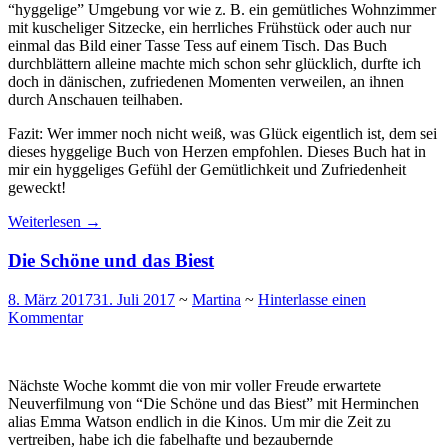
“hyggelige” Umgebung vor wie z. B. ein gemütliches Wohnzimmer
mit kuscheliger Sitzecke, ein herrliches Frühstück oder auch nur
einmal das Bild einer Tasse Tess auf einem Tisch. Das Buch
durchblättern alleine machte mich schon sehr glücklich, durfte ich
doch in dänischen, zufriedenen Momenten verweilen, an ihnen
durch Anschauen teilhaben.
Fazit: Wer immer noch nicht weiß, was Glück eigentlich ist, dem sei
dieses hyggelige Buch von Herzen empfohlen. Dieses Buch hat in
mir ein hyggeliges Gefühl der Gemütlichkeit und Zufriedenheit
geweckt!
Weiterlesen
→
Die Schöne und das Biest
8. März 2017
31. Juli 2017
~
Martina
~
Hinterlasse einen
Kommentar
Nächste Woche kommt die von mir voller Freude erwartete
Neuverfilmung von “Die Schöne und das Biest” mit Herminchen
alias Emma Watson endlich in die Kinos. Um mir die Zeit zu
vertreiben, habe ich die fabelhafte und bezaubernde