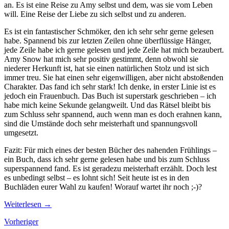
an. Es ist eine Reise zu Amy selbst und dem, was sie vom Leben
will. Eine Reise der Liebe zu sich selbst und zu anderen.
Es ist ein fantastischer Schmöker, den ich sehr sehr gerne gelesen
habe. Spannend bis zur letzten Zeilen ohne überflüssige Hänger,
jede Zeile habe ich gerne gelesen und jede Zeile hat mich bezaubert.
Amy Snow hat mich sehr positiv gestimmt, denn obwohl sie
niederer Herkunft ist, hat sie einen natürlichen Stolz und ist sich
immer treu. Sie hat einen sehr eigenwilligen, aber nicht abstoßenden
Charakter. Das fand ich sehr stark! Ich denke, in erster Linie ist es
jedoch ein Frauenbuch. Das Buch ist superstark geschrieben – ich
habe mich keine Sekunde gelangweilt. Und das Rätsel bleibt bis
zum Schluss sehr spannend, auch wenn man es doch erahnen kann,
sind die Umstände doch sehr meisterhaft und spannungsvoll
umgesetzt.
Fazit: Für mich eines der besten Bücher des nahenden Frühlings –
ein Buch, dass ich sehr gerne gelesen habe und bis zum Schluss
superspannend fand. Es ist geradezu meisterhaft erzählt. Doch lest
es unbedingt selbst – es lohnt sich! Seit heute ist es in den
Buchläden eurer Wahl zu kaufen! Worauf wartet ihr noch ;-)?
Weiterlesen
→
Beiträge-
Vorheriger