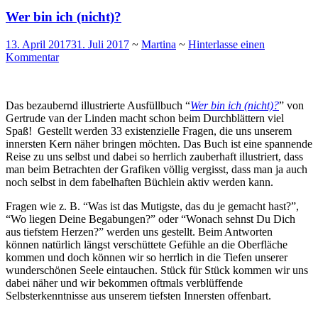
Wer bin ich (nicht)?
13. April 2017
31. Juli 2017
~
Martina
~
Hinterlasse einen
Kommentar
Das bezaubernd illustrierte Ausfüllbuch “
Wer bin ich (nicht)?
” von
Gertrude van der Linden macht schon beim Durchblättern viel
Spaß! Gestellt werden 33 existenzielle Fragen, die uns unserem
innersten Kern näher bringen möchten. Das Buch ist eine spannende
Reise zu uns selbst und dabei so herrlich zauberhaft illustriert, dass
man beim Betrachten der Grafiken völlig vergisst, dass man ja auch
noch selbst in dem fabelhaften Büchlein aktiv werden kann.
Fragen wie z. B. “Was ist das Mutigste, das du je gemacht hast?”,
“Wo liegen Deine Begabungen?” oder “Wonach sehnst Du Dich
aus tiefstem Herzen?” werden uns gestellt. Beim Antworten
können natürlich längst verschüttete Gefühle an die Oberfläche
kommen und doch können wir so herrlich in die Tiefen unserer
wunderschönen Seele eintauchen. Stück für Stück kommen wir uns
dabei näher und wir bekommen oftmals verblüffende
Selbsterkenntnisse aus unserem tiefsten Innersten offenbart.