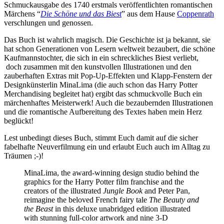
Schmuckausgabe des 1740 erstmals veröffentlichten romantischen
Märchens “
Die Schöne und das Biest
” aus dem Hause
Coppenrath
verschlungen und genossen.
Das Buch ist wahrlich magisch. Die Geschichte ist ja bekannt, sie
hat schon Generationen von Lesern weltweit bezaubert, die schöne
Kaufmannstochter, die sich in ein schreckliches Biest verliebt,
doch zusammen mit den kunstvollen Illustrationen und den
zauberhaften Extras mit Pop-Up-Effekten und Klapp-Fenstern der
Designkünsterlin MinaLima (die auch schon das Harry Potter
Merchandising begleitet hat) ergibt das schmuckvolle Buch ein
märchenhaftes Meisterwerk! Auch die bezaubernden Illustrationen
und die romantische Aufbereitung des Textes haben mein Herz
beglückt!
Lest unbedingt dieses Buch, stimmt Euch damit auf die sicher
fabelhafte Neuverfilmung ein und erlaubt Euch auch im Alltag zu
Träumen ;-)!
MinaLima, the award-winning design studio behind the
graphics for the Harry Potter film franchise and the
creators of the illustrated
Jungle Book
and Peter Pan,
reimagine the beloved French fairy tale
The Beauty and
the Beast
in this deluxe unabridged edition illustrated
with stunning full-color artwork and nine 3-D