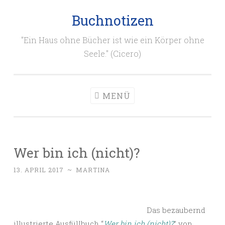
Buchnotizen
Zum
Inhalt
"Ein Haus ohne Bücher ist wie ein Körper ohne
springen
Seele." (Cicero)
MENÜ
Wer bin ich (nicht)?
13. APRIL 2017
~
MARTINA
Das bezaubernd
illustrierte Ausfüllbuch “
Wer bin ich (nicht)?
” von