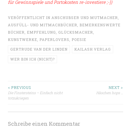
für Gewinnspiele und Portokosten re-investiere ;-))
VERÖFFENTLICHT IN
ANSCHUBSER UND MUTMACHER
,
AUSFÜLL- UND MITMACHBÜCHER
,
BEMERKENSWERTE
BÜCHER
,
EMPFEHLUNG
,
GLÜCKSMACHER
,
KUNSTWERKE
,
PAPERLOVERS
,
POESIE
GERTRUDE VAN DER LINDEN
KAILASH VERLAG
WER BIN ICH (NICHT)?
Beitragsnavigation
< PREVIOUS
NEXT >
Die Finstersteins – Einfach nicht
Häschen hops …
totzukriegen
Schreibe einen Kommentar