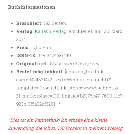
Buchinformationen:
Broschiert:
192 Seiten
Verlag:
Kailash Verlag
, erschienen am 20. März
2017
Preis:
12,00 Euro
ISBN-13:
978-3424631449
Originaltitel:
Wat je schrift ben je zelf
Bestellmöglichkeit:
[amazon_textlink
asin=’3424631442′ text=’Wer bin ich (nicht)?’
template=’ProductLink’ store=’wwwbuchnotize-
21′ marketplace=’DE’ link_id=’b2375e47-7600-11e7-
923e-3f5a02af6201′]
*
*
Dies ist ein Partnerlink! Ich erhalte eine kleine
Zuwendung, die ich zu 100 Prozent in meinem Weblog