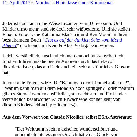
11. April 2017
~
Martina
~
Hinterlasse einen Kommentar
Jeder ist doch auf seine Weise fasziniert vom Universum. Und
Kinder umso mehr, sind sie doch sehr wißbegierig. Und sie stellen
Fragen. Fragen, die Katharina Blansjaar und Ben Moore in ihrem
bezaubernden Buch “
Gibt es auf der dunklen Seite vom Mond
Aliens?
” erschienen im Kein & Aber Verlag, beantworten.
Leicht verständlich, anschaulich und dennoch wissenschaftlich
fundiert führen uns die beiden Autoren durch das liebevoll
illustrierte Buch, das am Ende auch ein sehr ausführliches Glossar
hat.
Interessante Fragen wie z. B .”Kann man den Himmel anfassen?”,
“Warum kann man auf dem Mond so hoch springen?” oder “Warum
gibt es Sterne” werden ausführlich, sehr achtsam und für Kinder
verständlich beantwortet. Auch Erwachsene können sehr von
diesem Kindersachbuch profitieren ;-)!
Aus dem Vorwort von Claude Nicollier, selbst ESA-Astronaut:
“Der Weltraum ist ein magischer, wunderschöner und
unheimlich interessanter Ort. Ich hatte das Glück, vor