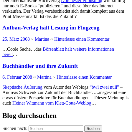
Der amerikanische Buchverlag
Dorchester Publishing
will künftig
nur noch E-Books “publizieren” und diese über das Internet
verkaufen. Der Verlag verabschiedet sich damit komplett aus dem
Print-Massenmarkt. Ist das die Zukunft?
Aufbau-Verlag hält Lesung im Flugzeug
25. März 2008
~
Martina
~
Hinterlasse einen Kommentar
…Coole Sache…das
Börsenblatt hält weitere Informationen
bereit
…
Buchhändler und ihre Zukunft
6. Februar 2008
~
Martina
~
Hinterlasse einen Kommentar
Skeptische Äußerung
vom Autor des Weblogs
“bwl zwei null”
–
Andreas Schwenk zur Zukunft der Buchhändler…..insgesamt eine
etwas düstere Perspektive für Buchhandlungen…Dieser Meinung ist
auch
Heiner Wittmann vom Klett-Cotta-Weblog
…
Blog durchsuchen
Suchen nach: