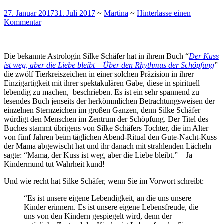
27. Januar 2017
31. Juli 2017
~
Martina
~
Hinterlasse einen
Kommentar
Die bekannte Astrologin Silke Schäfer hat in ihrem Buch “
Der Kuss
ist weg, aber die Liebe bleibt – Über den Rhythmus der Schöpfung
”
die zwölf Tierkreiszeichen in einer solchen Präzision in ihrer
Einzigartigkeit mit ihrer spektakulären Gabe, diese in spirituell
lebendig zu machen, beschrieben. Es ist ein sehr spannend zu
lesendes Buch jenseits der herkömmlichen Betrachtungsweisen der
einzelnen Sternzeichen im großen Ganzen, denn Silke Schäfer
würdigt den Menschen im Zentrum der Schöpfung. Der Titel des
Buches stammt übrigens von Silke Schäfers Tochter, die im Alter
von fünf Jahren beim täglichen Abend-Ritual den Gute-Nacht-Kuss
der Mama abgewischt hat und ihr danach mit strahlenden Lächeln
sagte: “Mama, der Kuss ist weg, aber die Liebe bleibt.” – Ja
Kindermund tut Wahrheit kund!
Und wie recht hat Silke Schäfer, wenn Sie im Vorwort schreibt:
“Es ist unsere eigene Lebendigkeit, an die uns unsere
Kinder erinnern. Es ist unsere eigene Lebensfreude, die
uns von den Kindern gespiegelt wird, denn der