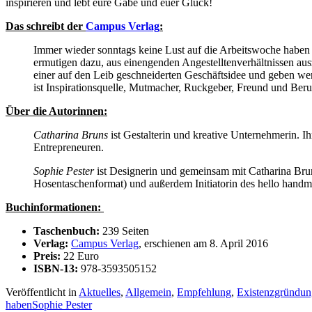
inspirieren und lebt eure Gabe und euer Glück!
Das schreibt der
Campus Verlag
:
Immer wieder sonntags keine Lust auf die Arbeitswoche haben –
ermutigen dazu, aus einengenden Angestelltenverhältnissen au
einer auf den Leib geschneiderten Geschäftsidee und geben wer
ist Inspirationsquelle, Mutmacher, Ruckgeber, Freund und Beruh
Über die Autorinnen:
Catharina Bruns
ist Gestalterin und kreative Unternehmerin. I
Entrepreneuren.
Sophie Pester
ist Designerin und gemeinsam mit Catharina Bru
Hosentaschenformat) und außerdem Initiatorin des hello hand
Buchinformationen:
Taschenbuch:
239 Seiten
Verlag:
Campus Verlag
, erschienen am 8. April 2016
Preis:
22 Euro
ISBN-13:
978-3593505152
Veröffentlicht in
Aktuelles
,
Allgemein
,
Empfehlung
,
Existenzgründun
haben
Sophie Pester