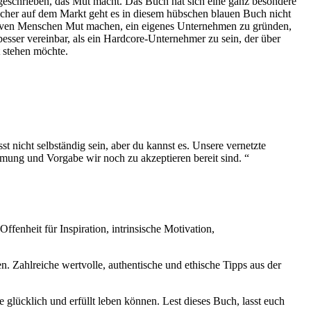
geschrieben, das Mut macht. Das Buch hat sich eine ganz besondere
cher auf dem Markt geht es in diesem hübschen blauen Buch nicht
ativen Menschen Mut machen, ein eigenes Unternehmen zu gründen,
besser vereinbar, als ein Hardcore-Unternehmer zu sein, der über
t stehen möchte.
t nicht selbständig sein, aber du kannst es. Unsere vernetzte
mmung und Vorgabe wir noch zu akzeptieren bereit sind. “
Offenheit für Inspiration, intrinsische Motivation,
. Zahlreiche wertvolle, authentische und ethische Tipps aus der
glücklich und erfüllt leben können. Lest dieses Buch, lasst euch