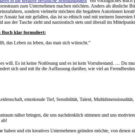
Ideen in die kreative berufliche Selbständigkeit
” ein vorzügliches Buch 
Lebenstraum zum Unternehmen machen möchten. Anders als ähnliche Bü
 einzufahren, sondern vielmehr möchten die begabten Autorinnen kre
r Ansatz hat mir gefallen, das ist so ethisch und mit meinem Innersten 
aus der Tasche zieht und narzisstisch stets und überall im Mittelpunk
 Buch klar formuliert:
lft, das Leben zu leben, das man sich wünscht.”
 es will. Es ist keine Notlösung und es ist kein Vorruhestand. … Du muss
ändert sich und mit ihr die Auffassung darüber, wie viel an Fremdbesti
idenschaft, emotionale Tief, Sensibilität, Talent, Multidimensionalität, 
straum näher bringen, die uns nachdenklich stimmen und uns motivieren
 ab!
me haben und ein kreatives Unternehmen gründen möchte, von denen sie 