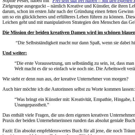
Sophie Pester, haben mit “
Frei sein stat frei haben – Mit den eigenen 
Zielgruppe ausgeguckt – nämlich Kreative und Künstler, die ihren 
darum, schon im ersten Jahr nach der Gründung einen fetten Gewinn
um so ein glücklicheres und erfüllteres Leben führen zu können. Diese
Leichen geht und mit manipulativen Strategien den Menschen das Geld 
Die Mission der beiden kreativen Damen wird im schönen blauen
“Die Selbstständigkeit macht nur dann Spaß, wenn sie dabei hi
Und weiter:
“Die erste Voraussetzung, um selbständig zu sein, ist, dass man
Welt macht es dir so einfach wie noch nie. Die Arbeitswelt ver
Wie sieht er denn nun aus, der kreative Unternehmer von morgen?
Auch hier möchte ich die Autorinnen selbst zu Worte kommen lassen:
“Was bringt ein Künstler mit: Kreativität, Empathie, Hingabe, Le
Unangepasstheit.”
Das enthält viele Fragen, die uns dem eigenen kreativen Unternehmen
Praxis der beiden Unternehmerinnen runden das absolut geniale Buch
Fazit: Ein absolut empfehlenswertes Buch für all jene, die noch Träu