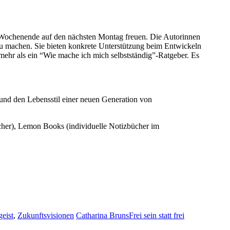
am Wochenende auf den nächsten Montag freuen. Die Autorinnen
zu machen. Sie bieten konkrete Unterstützung beim Entwickeln
mehr als ein “Wie mache ich mich selbstständig”-Ratgeber. Es
 und den Lebensstil einer neuen Generation von
cher), Lemon Books (individuelle Notizbücher im
geist
,
Zukunftsvisionen
Catharina Bruns
Frei sein statt frei