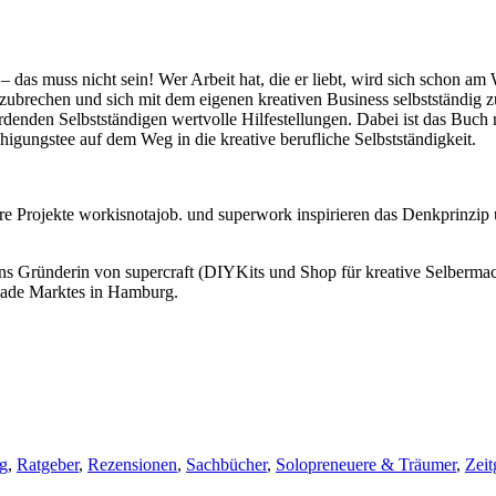
 das muss nicht sein! Wer Arbeit hat, die er liebt, wird sich schon 
szubrechen und sich mit dem eigenen kreativen Business selbstständig 
denden Selbstständigen wertvolle Hilfestellungen. Dabei ist das Buch 
igungstee auf dem Weg in die kreative berufliche Selbstständigkeit.
hre Projekte workisnotajob. und superwork inspirieren das Denkprinzip
ns Gründerin von supercraft (DIYKits und Shop für kreative Selberma
made Marktes in Hamburg.
g
,
Ratgeber
,
Rezensionen
,
Sachbücher
,
Solopreneuere & Träumer
,
Zeit