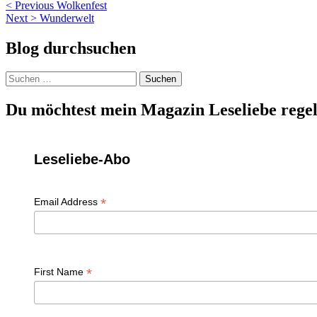
Beitragsnavigation
< Previous
Wolkenfest
Next >
Wunderwelt
Blog durchsuchen
Suchen
nach:
Du möchtest mein Magazin Leseliebe regel
Leseliebe-Abo
*
Email Address
*
First Name