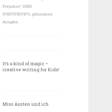
Prejudice”, ISBN:
9783757807870, gebundene
Ausgabe.
It’s a kind of magic –
creative writing for Kids!
Miss Austen und ich