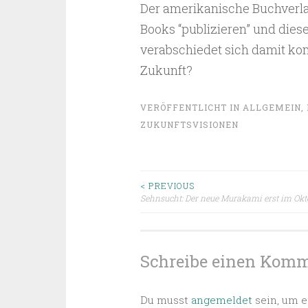
Der amerikanische Buchverl
Books “publizieren” und diese
verabschiedet sich damit kom
Zukunft?
VERÖFFENTLICHT IN
ALLGEMEIN
,
ZUKUNFTSVISIONEN
Beitragsnavigat
< PREVIOUS
Sehnsucht: Der neue Murakami erst im Okt
Schreibe einen Kom
Du musst
angemeldet
sein, um 