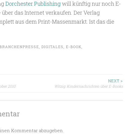
ag
Dorchester Publishing
will künftig nur noch E-
 über das Internet verkaufen. Der Verlag
plett aus dem Print-Massenmarkt. Ist das die
BRANCHENPRESSE
,
DIGITALES
,
E-BOOK
,
ion
NEXT >
ober 2010
Witzig: Kindernachrichten über E-Books
mentar
einen Kommentar abzugeben.