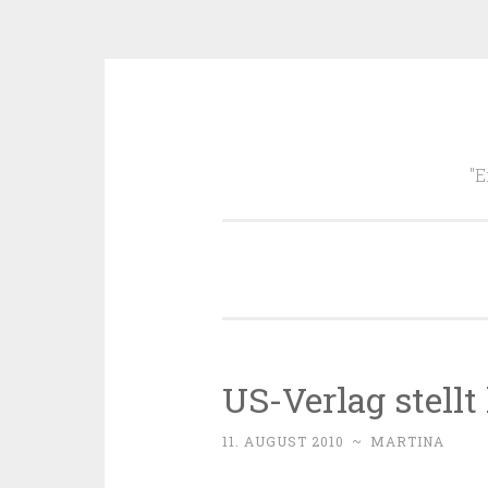
Zum
Inhalt
"E
springen
US-Verlag stell
11. AUGUST 2010
~
MARTINA