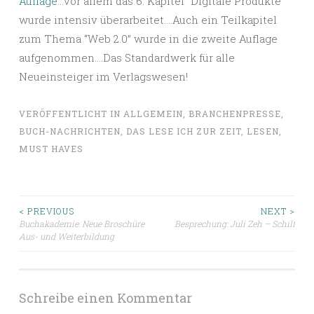
Auflage
…vor allem das 6. Kapitel “Digitale Produkte”
wurde intensiv überarbeitet….Auch ein Teilkapitel
zum Thema “Web 2.0” wurde in die zweite Auflage
aufgenommen….Das Standardwerk für alle
Neueinsteiger im Verlagswesen!
VERÖFFENTLICHT IN
ALLGEMEIN
,
BRANCHENPRESSE
,
BUCH-NACHRICHTEN
,
DAS LESE ICH ZUR ZEIT
,
LESEN
,
MUST HAVES
Beitragsnavigation
< PREVIOUS
NEXT >
Buchakademie: Neue Broschüre
Besprechung: Juli Zeh – Schilf
Aus- und Weiterbildung
Schreibe einen Kommentar