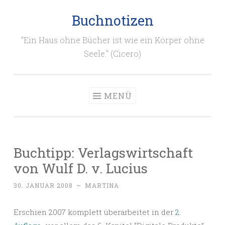
Buchnotizen
Zum
Inhalt
"Ein Haus ohne Bücher ist wie ein Körper ohne
springen
Seele." (Cicero)
MENÜ
Buchtipp: Verlagswirtschaft
von Wulf D. v. Lucius
30. JANUAR 2008
~
MARTINA
Erschien 2007 komplett überarbeitet in der
2.