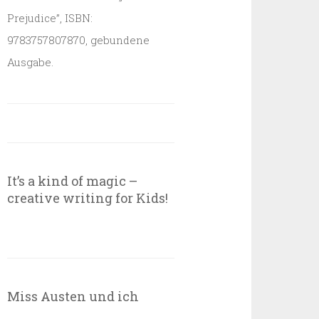
Prejudice”, ISBN:
9783757807870, gebundene
Ausgabe.
It’s a kind of magic –
creative writing for Kids!
Miss Austen und ich