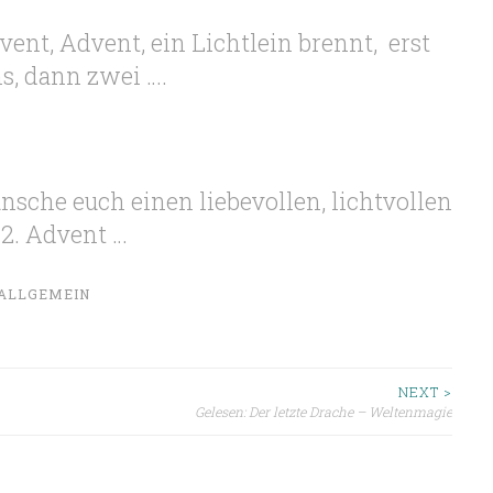
vent, Advent, ein Lichtlein brennt, erst
ns, dann zwei ….
nsche euch einen liebevollen, lichtvollen
2. Advent …
ALLGEMEIN
ion
NEXT >
Gelesen: Der letzte Drache – Weltenmagie