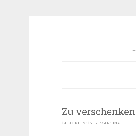
Zum
Inhalt
"E
springen
Zu verschenken
14. APRIL 2015
~
MARTINA