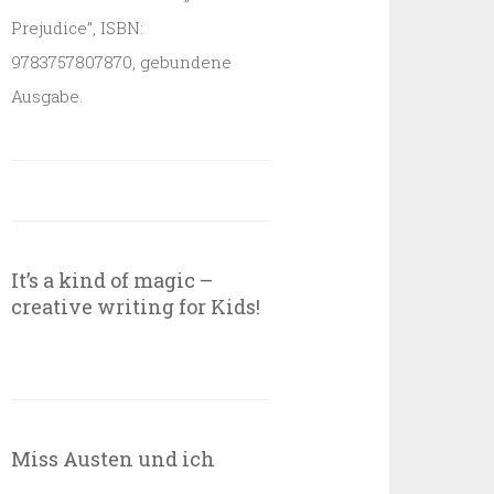
Prejudice”, ISBN:
9783757807870, gebundene
Ausgabe.
It’s a kind of magic –
creative writing for Kids!
Miss Austen und ich