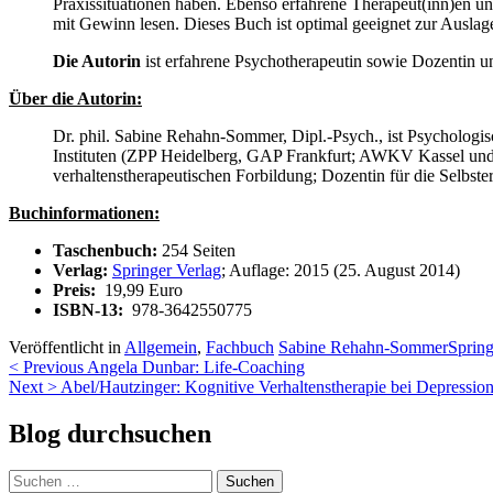
Praxissituationen haben. Ebenso erfahrene Therapeut(inn)en un
mit Gewinn lesen. Dieses Buch ist optimal geeignet zur Auslage
Die Autorin
ist erfahrene Psychotherapeutin sowie Dozentin un
Über die Autorin:
Dr. phil. Sabine Rehahn-Sommer, Dipl.-Psych., ist Psychologis
Instituten (ZPP Heidelberg, GAP Frankfurt; AWKV Kassel und 
verhaltenstherapeutischen Forbildung; Dozentin für die Selbst
Buchinformationen:
Taschenbuch:
254 Seiten
Verlag:
Springer Verlag
; Auflage: 2015 (25. August 2014)
Preis:
19,99 Euro
ISBN-13:
978-3642550775
Veröffentlicht in
Allgemein
,
Fachbuch
Sabine Rehahn-Sommer
Spring
Beitragsnavigation
< Previous
Angela Dunbar: Life-Coaching
Next >
Abel/Hautzinger: Kognitive Verhaltenstherapie bei Depressio
Blog durchsuchen
Suchen