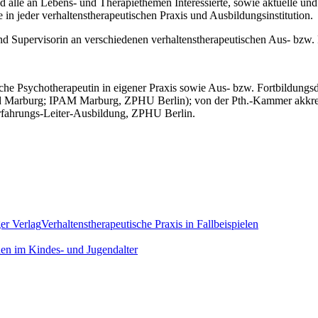
d alle an Lebens- und Therapiethemen Interessierte, sowie aktuelle un
 in jeder verhaltenstherapeutischen Praxis und Ausbildungsinstitution.
d Supervisorin an verschiedenen verhaltenstherapeutischen Aus- bzw. F
che Psychotherapeutin in eigener Praxis sowie Aus- bzw. Fortbildungsd
Marburg; IPAM Marburg, ZPHU Berlin); von der Pth.-Kammer akkred. S
erfahrungs-Leiter-Ausbildung, ZPHU Berlin.
er Verlag
Verhaltenstherapeutische Praxis in Fallbeispielen
nen im Kindes- und Jugendalter