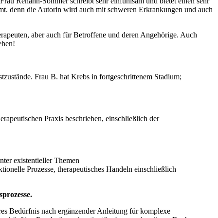
Frau Rehahn-Sommer schreibt sehr einfühlsam und bietet einen sehr
timmt. denn die Autorin wird auch mit schweren Erkrankungen und auch
Therapeuten, aber auch für Betroffene und deren Angehörige. Auch
ehen!
stzustände. Frau B. hat Krebs in fortgeschrittenem Stadium;
rapeutischen Praxis beschrieben, einschließlich der
ter existentieller Themen
tionelle Prozesse, therapeutisches Handeln einschließlich
sprozesse.
res Bedürfnis nach ergänzender Anleitung für komplexe