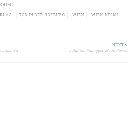
KRIMI
RLAG
TOD IN DER HOFBURG
WIEN
WIEN-KRIMI
ion
NEXT >
 schnellem
Johanna Paungger: Moon Power