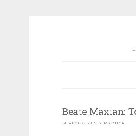
Zum
Inhalt
"E
springen
Beate Maxian: T
19. AUGUST 2015
~
MARTINA