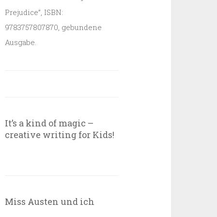
Prejudice”, ISBN:
9783757807870, gebundene
Ausgabe.
It’s a kind of magic –
creative writing for Kids!
Miss Austen und ich