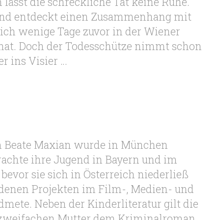
 lässt die schreckliche Tat keine Ruhe.
 und entdeckt einen Zusammenhang mit
ich wenige Tage zuvor in der Wiener
 hat. Doch der Todesschütze nimmt schon
r ins Visier …
in Beate Maxian wurde in München
achte ihre Jugend in Bayern und im
bevor sie sich in Österreich niederließ
edenen Projekten im Film-, Medien- und
mete. Neben der Kinderliteratur gilt die
 zweifachen Mutter dem Kriminalroman.