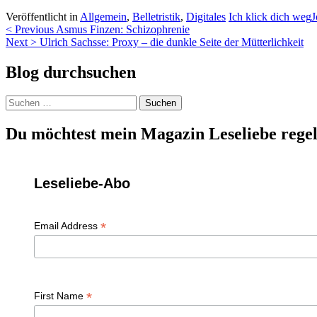
Veröffentlicht in
Allgemein
,
Belletristik
,
Digitales
Ich klick dich weg
J
Beitragsnavigation
< Previous
Asmus Finzen: Schizophrenie
Next >
Ulrich Sachsse: Proxy – die dunkle Seite der Mütterlichkeit
Blog durchsuchen
Suchen
nach:
Du möchtest mein Magazin Leseliebe regel
Leseliebe-Abo
*
Email Address
*
First Name