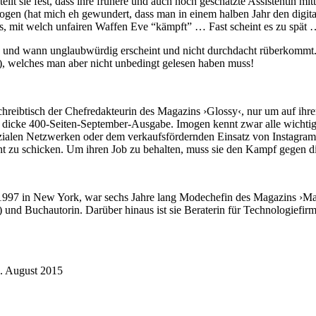
llt sie fest, dass ihre frühere und auch hoch geschätzte Assistentin m
ogen (hat mich eh gewundert, dass man in einem halben Jahr den digita
 muss, mit welch unfairen Waffen Eve “kämpft” … Fast scheint es zu spät
n und wann unglaubwürdig erscheint und nicht durchdacht rüberkommt. T
), welches man aber nicht unbedingt gelesen haben muss!
reibtisch der Chefredakteurin des Magazins ›Glossy‹, nur um auf ihrem
e dicke 400-Seiten-September-Ausgabe. Imogen kennt zwar alle wichtig
n Netzwerken oder dem verkaufsfördernden Einsatz von Instagram und
ht zu schicken. Um ihren Job zu behalten, muss sie den Kampf gegen 
t 1997 in New York, war sechs Jahre lang Modechefin des Magazins ›Ma
‹) und Buchautorin. Darüber hinaus ist sie Beraterin für Technologiefirm
0. August 2015