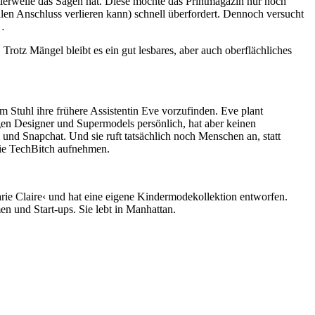
ittlerweile das Sagen hat. Diese möchte das Printmagazin nur noch
len Anschluss verlieren kann) schnell überfordert. Dennoch versucht
 …
rotz Mängel bleibt es ein gut lesbares, aber auch oberflächliches
 Stuhl ihre frühere Assistentin Eve vorzufinden. Eve plant
en Designer und Supermodels persönlich, hat aber keinen
 Snapchat. Und sie ruft tatsächlich noch Menschen an, statt
die TechBitch aufnehmen.
rie Claire‹ und hat eine eigene Kindermodekollektion entworfen.
en und Start-ups. Sie lebt in Manhattan.