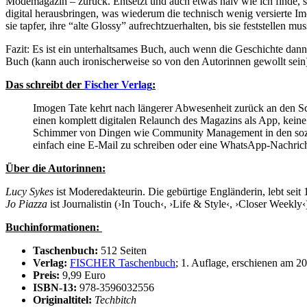
Modemagazin – zurück. Entsetzt und auch etwas naiv wie ich finde, ste
digital herausbringen, was wiederum die technisch wenig versierte Im
sie tapfer, ihre “alte Glossy” aufrechtzuerhalten, bis sie feststellen
Fazit: Es ist ein unterhaltsames Buch, auch wenn die Geschichte dan
Buch (kann auch ironischerweise so von den Autorinnen gewollt sein
Das schreibt der
Fischer Verlag
:
Imogen Tate kehrt nach längerer Abwesenheit zurück an den Sch
einen komplett digitalen Relaunch des Magazins als App, kein
Schimmer von Dingen wie Community Management in den soziale
einfach eine E-Mail zu schreiben oder eine WhatsApp-Nachric
Über die Autorinnen:
Lucy Sykes
ist Moderedakteurin. Die gebürtige Engländerin, lebt sei
Jo Piazza
ist Journalistin (›In Touch‹, ›Life & Style‹, ›Closer Weekly
Buchinformationen:
Taschenbuch:
512 Seiten
Verlag:
FISCHER Taschenbuch
; 1. Auflage, erschienen am 2
Preis:
9,99 Euro
ISBN-13:
978-3596032556
Originaltitel:
Techbitch