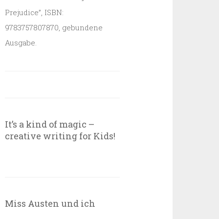
Prejudice”, ISBN:
9783757807870, gebundene
Ausgabe.
It’s a kind of magic –
creative writing for Kids!
Miss Austen und ich