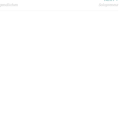
ion
ugendlichen
Solopreneur