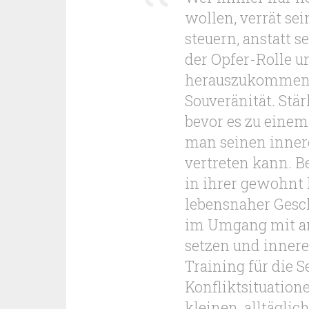
wollen, verrät sei
steuern, anstatt 
der Opfer-Rolle 
herauszukommen, 
Souveränität. Stä
bevor es zu einem
man seinen inner
vertreten kann. B
in ihrer gewohnt 
lebensnaher Gesch
im Umgang mit an
setzen und innere
Training für die S
Konfliktsituation
kleinen, alltäglic