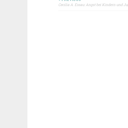
Beitragsnavigat
Cecilia A. Essau: Angst bei Kindern und J