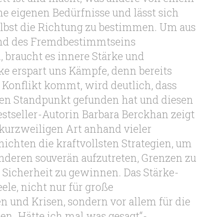
ne eigenen Bedürfnisse und lässt sich
selbst die Richtung zu bestimmen. Um aus
und des Fremdbestimmtseins
braucht es innere Stärke und
rke erspart uns Kämpfe, denn bereits
 Konflikt kommt, wird deutlich, dass
en Standpunkt gefunden hat und diesen
estseller-Autorin Barbara Berckhan zeigt
kurzweiligen Art anhand vieler
ichten die kraftvollsten Strategien, um
deren souverän aufzutreten, Grenzen zu
 Sicherheit zu gewinnen. Das Stärke-
eele, nicht nur für große
en und Krisen, sondern vor allem für die
hen „Hätte ich mal was gesagt“-