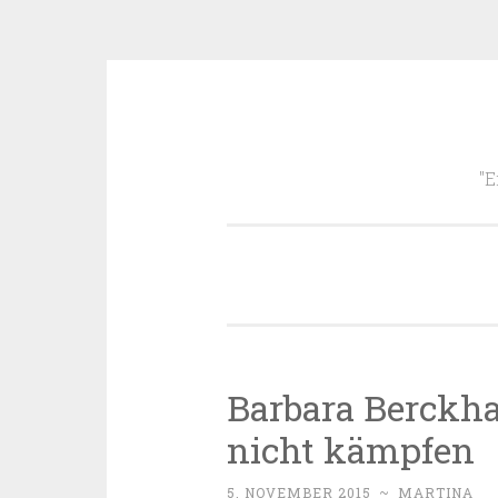
Zum
Inhalt
"E
springen
Barbara Berckh
nicht kämpfen
5. NOVEMBER 2015
~
MARTINA