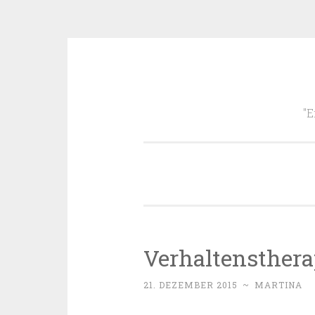
Zum
Inhalt
"E
springen
Verhaltensther
21. DEZEMBER 2015
~
MARTINA