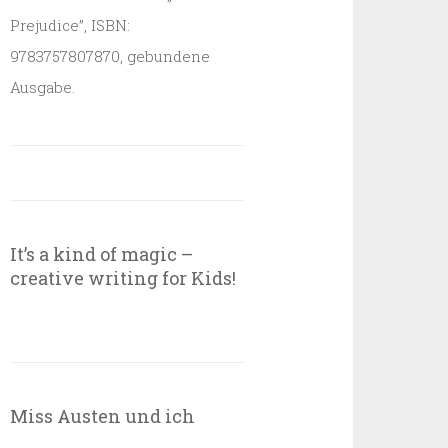
Prejudice”, ISBN:
9783757807870, gebundene
Ausgabe.
It’s a kind of magic –
creative writing for Kids!
Miss Austen und ich