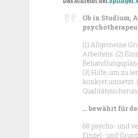
Das schreibt der
Springer 
Ob in Studium, 
psychotherapeut
(1) Allgemeine G
Arbeitens. (2) Ei
Behandlungspläne
(3) Hilfe, um zu 
konkret umsetzt. 
Qualitätssicherun
… bewährt für d
68 psycho- und v
Einzel- und Grup