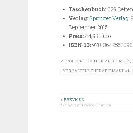
Taschenbuch:
629 Seite
Verlag:
Springer Verlag
; 
September 2015
Preis:
44,99 Euro
ISBN-13:
978-3642552090
VERÖFFENTLICHT IN
ALLGEMEIN
,
VERHALTENSTHERAPIEMANUAL
Beitragsnavigat
< PREVIOUS
Ein Haus mit vielen Zimmern