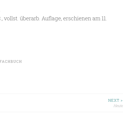
n
8., vollst. überarb. Auflage, erschienen am 11.
FACHBUCH
ion
NEXT >
Heute