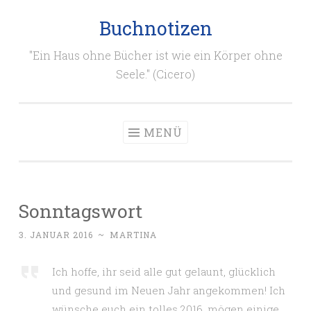
Buchnotizen
Zum
Inhalt
"Ein Haus ohne Bücher ist wie ein Körper ohne
springen
Seele." (Cicero)
MENÜ
Sonntagswort
3. JANUAR 2016
~
MARTINA
Ich hoffe, ihr seid alle gut gelaunt, glücklich
und gesund im Neuen Jahr angekommen! Ich
wünsche euch ein tolles 2016, mögen einige