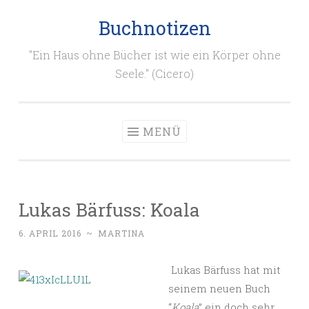
Buchnotizen
Zum
Inhalt
"Ein Haus ohne Bücher ist wie ein Körper ohne
springen
Seele." (Cicero)
MENÜ
Lukas Bärfuss: Koala
6. APRIL 2016
~
MARTINA
Lukas Bärfuss hat mit
seinem neuen Buch
“
Koala
” ein doch sehr