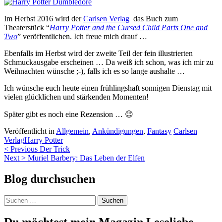
Im Herbst 2016 wird der
Carlsen Verlag
das Buch zum
Theaterstück “
Harry Potter and the Cursed Child Parts One and
Two
” veröffentlichen. Ich freue mich drauf …
Ebenfalls im Herbst wird der zweite Teil der fein illustrierten
Schmuckausgabe erscheinen … Da weiß ich schon, was ich mir zu
Weihnachten wünsche ;-), falls ich es so lange aushalte …
Ich wünsche euch heute einen frühlingshaft sonnigen Dienstag mit
vielen glücklichen und stärkenden Momenten!
Später gibt es noch eine Rezension … 😉
Veröffentlicht in
Allgemein
,
Ankündigungen
,
Fantasy
Carlsen
Verlag
Harry Potter
Beitragsnavigation
< Previous
Der Trick
Next >
Muriel Barbery: Das Leben der Elfen
Blog durchsuchen
Suchen
nach: