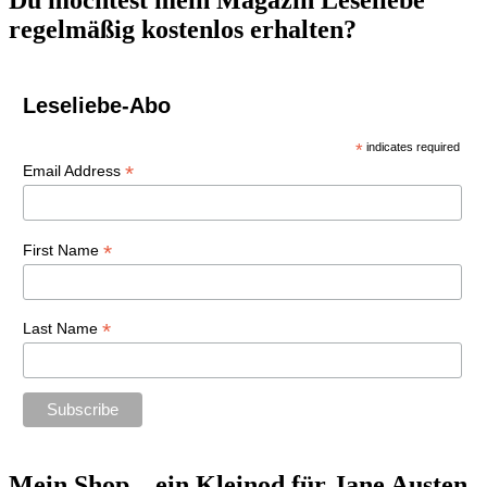
Du möchtest mein Magazin Leseliebe
regelmäßig kostenlos erhalten?
Leseliebe-Abo
*
indicates required
*
Email Address
*
First Name
*
Last Name
Mein Shop – ein Kleinod für Jane Austen