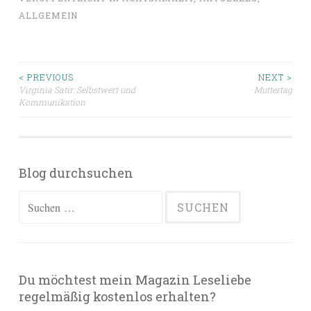
ALLGEMEIN
Beitragsnavigation
< PREVIOUS
NEXT >
Virginia Satir: Selbstwert und
Muttertag
Kommunikation
Blog durchsuchen
Suchen
nach:
Du möchtest mein Magazin Leseliebe
regelmäßig kostenlos erhalten?