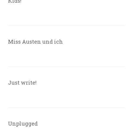
Kids!
Miss Austen und ich
Just write!
Unplugged