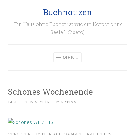
Buchnotizen
Zum
Inhalt
"Ein Haus ohne Bücher ist wie ein Körper ohne
springen
Seele." (Cicero)
MENÜ
Schönes Wochenende
BILD
~
7. MAI 2016
~
MARTINA
VERÖFFENTLICHT IN
ACHTSAMKEIT
,
AKTUELLES
,