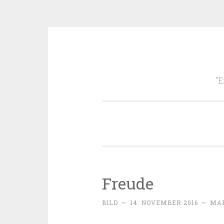
Zum
Inhalt
"E
springen
Freude
BILD
~
14. NOVEMBER 2016
~
MA