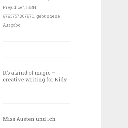
Prejudice”, ISBN:
9783757807870, gebundene
Ausgabe.
It’s a kind of magic –
creative writing for Kids!
Miss Austen und ich