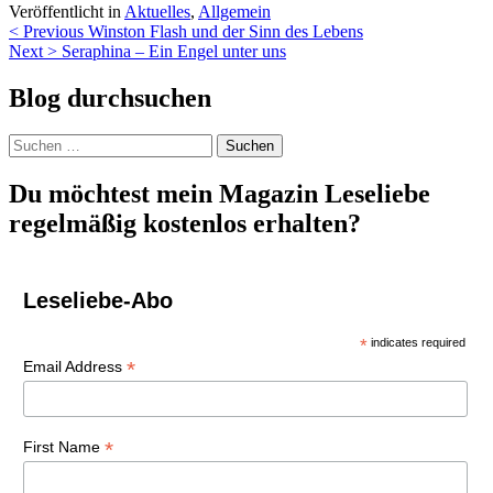
Veröffentlicht in
Aktuelles
,
Allgemein
Beitragsnavigation
< Previous
Winston Flash und der Sinn des Lebens
Next >
Seraphina – Ein Engel unter uns
Blog durchsuchen
Suchen
nach:
Du möchtest mein Magazin Leseliebe
regelmäßig kostenlos erhalten?
Leseliebe-Abo
*
indicates required
*
Email Address
*
First Name