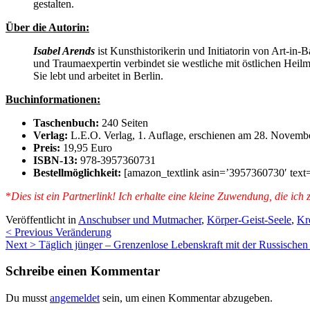
gestalten.
Über die Autorin:
Isabel Arends
ist Kunsthistorikerin und Initiatorin von Art-in
und Traumaexpertin verbindet sie westliche mit östlichen Heilm
Sie lebt und arbeitet in Berlin.
Buchinformationen:
Taschenbuch:
240 Seiten
Verlag:
L.E.O. Verlag, 1. Auflage, erschienen am 28. Novemb
Preis:
19,95 Euro
ISBN-13:
978-3957360731
Bestellmöglichkeit:
[amazon_textlink asin=’3957360730′ text
*
Dies ist ein Partnerlink! Ich erhalte eine kleine Zuwendung, die ic
Veröffentlicht in
Anschubser und Mutmacher
,
Körper-Geist-Seele
,
Kr
Beitragsnavigation
< Previous
Veränderung
Next >
Täglich jünger – Grenzenlose Lebenskraft mit der Russischen
Schreibe einen Kommentar
Du musst
angemeldet
sein, um einen Kommentar abzugeben.