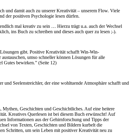
ch und damit auch zu unserer Kreativität – unserem Flow. Viele
d der positiven Psychologie lesen dürfen.
ndlich mal kreativ zu sein … Hierzu trägt u.a. auch der Wechsel
lich, ins Buch zu schreiben und dieses auch quer zu lesen ;-).
 Lösungen gibt. Positive Kreativität schafft Win-Win-
er austauschen, umso schneller können Lösungen für alle
el Gutes bewirken.” (Seite 12)
r und Seelenstreichler, der eine wohltuende Atmosphäre schafft und
, Mythen, Geschichten und Geschichtliches. Auf eine heitere
vität. Kreatives Querlesen ist bei diesem Buch erwünscht! Auf
euen Informationen aus der Gehirnforschung und Tipps der
chsel von Texten, Geschichten und Bildern kurbelt die
n Schritten, um sein Leben mit positiver Kreativität neu zu