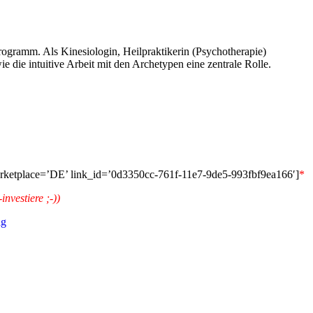
programm. Als Kinesiologin, Heilpraktikerin (Psychotherapie)
 die intuitive Arbeit mit den Archetypen eine zentrale Rolle.
arketplace=’DE’ link_id=’0d3350cc-761f-11e7-9de5-993fbf9ea166′]
*
nvestiere ;-))
ag