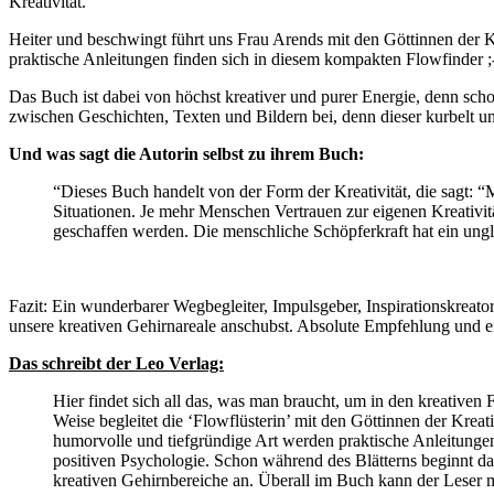
Kreativität.
Heiter und beschwingt führt uns Frau Arends mit den Göttinnen der K
praktische Anleitungen finden sich in diesem kompakten Flowfinder ;
Das Buch ist dabei von höchst kreativer und purer Energie, denn sch
zwischen Geschichten, Texten und Bildern bei, denn dieser kurbelt uns
Und was sagt die Autorin selbst zu ihrem Buch:
“Dieses Buch handelt von der Form der Kreativität, die sagt: “M
Situationen. Je mehr Menschen Vertrauen zur eigenen Kreativitä
geschaffen werden. Die menschliche Schöpferkraft hat ein unglau
Fazit: Ein wunderbarer Wegbegleiter, Impulsgeber, Inspirationskreat
unsere kreativen Gehirnareale anschubst. Absolute Empfehlung und
Das schreibt der Leo Verlag:
Hier findet sich all das, was man braucht, um in den kreative
Weise begleitet die ‘Flowflüsterin’ mit den Göttinnen der Krea
humorvolle und tiefgründige Art werden praktische Anleitungen
positiven Psychologie. Schon während des Blätterns beginnt da
kreativen Gehirnbereiche an. Überall im Buch kann der Leser mi