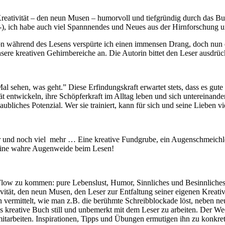
reativität – den neun Musen – humorvoll und tiefgründig durch das Bu
-), ich habe auch viel Spannnendes und Neues aus der Hirnforschung un
on während des Lesens verspürte ich einen immensen Drang, doch nun e
ere kreativen Gehirnbereiche an. Die Autorin bittet den Leser ausdrück
al sehen, was geht.” Diese Erfindungskraft erwartet stets, dass es gute
t entwickeln, ihre Schöpferkraft im Alltag leben und sich untereinand
bliches Potenzial. Wer sie trainiert, kann für sich und seine Lieben vi
or und noch viel mehr … Eine kreative Fundgrube, ein Augenschmeichle
 eine wahre Augenweide beim Lesen!
n Flow zu kommen: pure Lebenslust, Humor, Sinnliches und Besinnliches
tivität, den neun Musen, den Leser zur Entfaltung seiner eigenen Kreati
 vermittelt, wie man z.B. die berühmte Schreibblockade löst, neben n
s kreative Buch still und unbemerkt mit dem Leser zu arbeiten. Der We
tarbeiten. Inspirationen, Tipps und Übungen ermutigen ihn zu konkrete