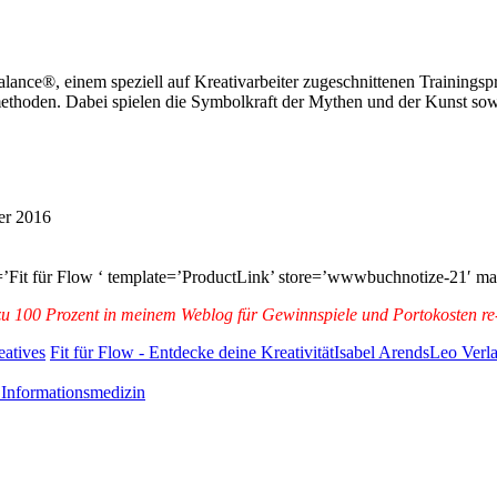
-Balance®, einem speziell auf Kreativarbeiter zugeschnittenen Trainings
ethoden. Dabei spielen die Symbolkraft der Mythen und der Kunst sowie
er 2016
=’Fit für Flow ‘ template=’ProductLink’ store=’wwwbuchnotize-21′ m
h zu 100 Prozent in meinem Weblog für Gewinnspiele und Portokosten re-i
eatives
Fit für Flow - Entdecke deine Kreativität
Isabel Arends
Leo Verl
 Informationsmedizin