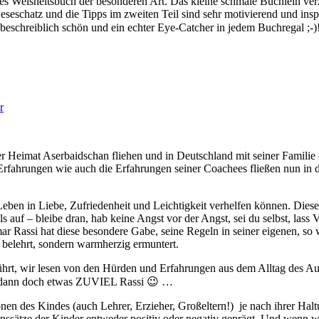
sches Weisheitsbuch der besonderen Art. Das kleine schmale Büchlein v
eseschatz und die Tipps im zweiten Teil sind sehr motivierend und insp
unbeschreiblich schön und ein echter Eye-Catcher in jedem Buchregal ;-)
r
ner Heimat Aserbaidschan fliehen und in Deutschland mit seiner Familie 
n Erfahrungen wie auch die Erfahrungen seiner Coachees fließen nun i
 Leben in Liebe, Zufriedenheit und Leichtigkeit verhelfen können. Die
s auf – bleibe dran, hab keine Angst vor der Angst, sei du selbst, las
r Rassi hat diese besondere Gabe, seine Regeln in seiner eigenen, so 
 belehrt, sondern warmherzig ermuntert.
t, wir lesen von den Hürden und Erfahrungen aus dem Alltag des Autor
wir dann doch etwas ZUVIEL Rassi 😉 …
nen des Kindes (auch Lehrer, Erzieher, Großeltern!) je nach ihrer Hal
enssätze der Kinder entweder positiv oder negativ geprägt. Und wenn