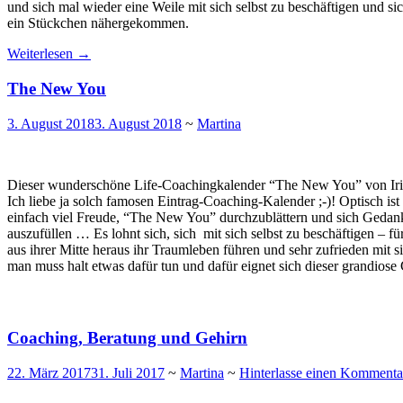
und sich mal wieder eine Weile mit sich selbst zu beschäftigen und s
ein Stückchen nähergekommen.
Weiterlesen
→
The New You
3. August 2018
3. August 2018
~
Martina
Dieser wunderschöne Life-Coachingkalender “The New You” von Iris R
Ich liebe ja solch famosen Eintrag-Coaching-Kalender ;-)! Optisch is
einfach viel Freude, “The New You” durchzublättern und sich Gedank
auszufüllen … Es lohnt sich, sich mit sich selbst zu beschäftigen – f
aus ihrer Mitte heraus ihr Traumleben führen und sehr zufrieden mit 
man muss halt etwas dafür tun und dafür eignet sich dieser grandiose
Coaching, Beratung und Gehirn
22. März 2017
31. Juli 2017
~
Martina
~
Hinterlasse einen Kommenta