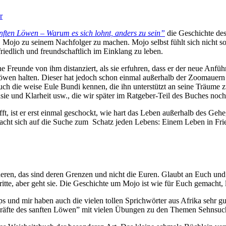
r
ften Löwen – Warum es sich lohnt, anders zu sein”
die Geschichte de
at, Mojo zu seinem Nachfolger zu machen. Mojo selbst fühlt sich nicht 
iedlich und freundschaftlich im Einklang zu leben.
 Freunde von ihm distanziert, als sie erfuhren, dass er der neue Anfüh
wen halten. Dieser hat jedoch schon einmal außerhalb der Zoomauern ge
auch die weise Eule Bundi kennen, die ihn unterstützt an seine Träume
asie und Klarheit usw., die wir später im Ratgeber-Teil des Buches no
ifft, ist er erst einmal geschockt, wie hart das Leben außerhalb des Gehe
acht sich auf die Suche zum Schatz jeden Lebens: Einem Leben in Frie
eren, das sind deren Grenzen und nicht die Euren. Glaubt an Euch und a
ritte, aber geht sie. Die Geschichte um Mojo ist wie für Euch gemacht,
s und mir haben auch die vielen tollen Sprichwörter aus Afrika sehr gut
t Kräfte des sanften Löwen” mit vielen Übungen zu den Themen Sehnsuch