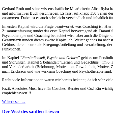
Gerhard Roth und seine wissenschaftliche Mitarbeiterin Alica Ryba 
und informatives Buch geschrieben. Es fasst auf knapp 350 Seiten d
zusammen. Dabei ist es auch sehr leicht verständlich und inhaltlich fu
Im ersten Kapitel wird die Frage beantwortet, was Coaching ist. Hi
Zusammenfassung rundet das erste Kapitel hervorragend ab. Darauf f
Psychotherapie und Coaching betrachtet wird, aber auch die Dinge, d
Gesamtfazit runden dieses zweite Kapitel ab. Weiter geht es im nächs
Gehirns, deren neuronale Erregungsfortleitung und -verarbeitung, de
Funktionen.
Im Kapitel
“Persönlichkeit, Psyche und Gehirn”
geht es um Persönlic
und Störungen. Kapitel 5 behandelt “Lernen und Gedächtnis”, im 6. K
und Veränderbarkeit (Belohnung, Motivation, Gewohnheit, Motive, Zi
nach Ericksson und wie wirksam Coaching und Psychotherapie sind. D
Recht viele Informationen waren mir bereits bekannt, da ich sehr vie
Fazit: Absolutes Must-have für Coaches, Berater und Co.! Ein wichti
empfehlenswert!!!
Weiterlesen
→
Der Weg des sanften Löwen