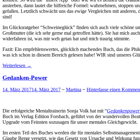
anstreben, dann lautet die hilfreiche Formel: wahrnehmen, stoppen u
gefallen. Letztlich schwächt uns das ewige Vergleichen mit anderen, 
sind!
Im Glücksratgeber “Schweineglück” finden sich auch viele schöne un
Großmutter (die ich sehr gerne mal getroffen hätte). Sie hat mich au
widerfahren ist, was mir weh getan hat und mich traurig stimmte.
Fazit: Ein empfehlenswertes, glücklich machendes Buch, das die Philo
was ich schon in diesem Bereich gelesen habe! WIR sind unseres Gl
Weiterlesen
→
Gedanken-Power
14. März 2017
14. März 2017
~
Martina
~
Hinterlasse einen Kommen
Die erfolgreiche Mentaltrainerin Sonja Volk hat mit “
Gedankenpower –
Buch im Verlag Edition Forsbach, geführt von der wundervollen Beate
Upgrade vom Feinsten sozusagen für unser mentales Gleichgewicht.
Im ersten Teil des Buches werden die für mentales Selbstmanagement 
Glaube Berge versetzt, wie das Gesetz von Ursache und Wirkung funkt