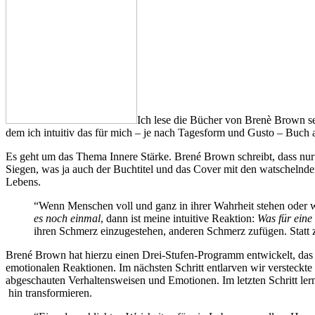
Ich lese die Bücher von Brenè Brown se
dem ich intuitiv das für mich – je nach Tagesform und Gusto – Buch 
Es geht um das Thema Innere Stärke. Brené Brown schreibt, dass nur d
Siegen, was ja auch der Buchtitel und das Cover mit den watschelnden
Lebens.
“Wenn Menschen voll und ganz in ihrer Wahrheit stehen oder we
es noch einmal
, dann ist meine intuitive Reaktion:
Was für eine
ihren Schmerz einzugestehen, anderen Schmerz zufügen. Statt zu r
Brené Brown hat hierzu einen Drei-Stufen-Programm entwickelt, das s
emotionalen Reaktionen. Im nächsten Schritt entlarven wir versteck
abgeschauten Verhaltensweisen und Emotionen. Im letzten Schritt ler
hin transformieren.