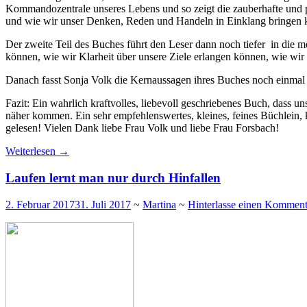
Kommandozentrale unseres Lebens und so zeigt die zauberhafte und p
und wie wir unser Denken, Reden und Handeln in Einklang bringen 
Der zweite Teil des Buches führt den Leser dann noch tiefer in die m
können, wie wir Klarheit über unsere Ziele erlangen können, wie w
Danach fasst Sonja Volk die Kernaussagen ihres Buches noch einmal
Fazit: Ein wahrlich kraftvolles, liebevoll geschriebenes Buch, dass u
näher kommen. Ein sehr empfehlenswertes, kleines, feines Büchlein, 
gelesen! Vielen Dank liebe Frau Volk und liebe Frau Forsbach!
Weiterlesen
→
Laufen lernt man nur durch Hinfallen
2. Februar 2017
31. Juli 2017
~
Martina
~
Hinterlasse einen Komment