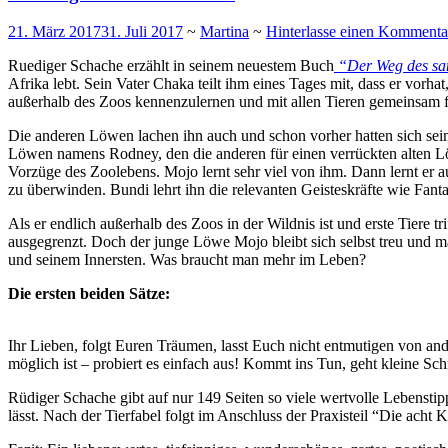
21. März 2017
31. Juli 2017
~
Martina
~
Hinterlasse einen Kommenta
Ruediger Schache erzählt in seinem neuestem Buch
“Der Weg des san
Afrika lebt. Sein Vater Chaka teilt ihm eines Tages mit, dass er vorh
außerhalb des Zoos kennenzulernen und mit allen Tieren gemeinsam fr
Die anderen Löwen lachen ihn auch und schon vorher hatten sich seine
Löwen namens Rodney, den die anderen für einen verrückten alten Lö
Vorzüge des Zoolebens. Mojo lernt sehr viel von ihm. Dann lernt er 
zu überwinden. Bundi lehrt ihn die relevanten Geisteskräfte wie Fant
Als er endlich außerhalb des Zoos in der Wildnis ist und erste Tiere tr
ausgegrenzt. Doch der junge Löwe Mojo bleibt sich selbst treu und m
und seinem Innersten. Was braucht man mehr im Leben?
Die ersten beiden Sätze:
Ihr Lieben, folgt Euren Träumen, lasst Euch nicht entmutigen von and
möglich ist – probiert es einfach aus! Kommt ins Tun, geht kleine Sch
Rüdiger Schache gibt auf nur 149 Seiten so viele wertvolle Lebenstipp
lässt. Nach der Tierfabel folgt im Anschluss der Praxisteil “Die ach