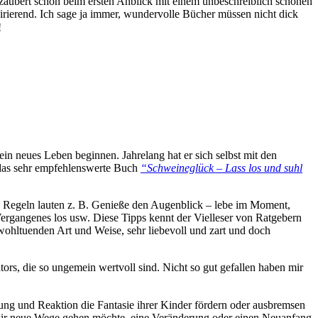
erzaubert schon beim ersten Anblick mit einem unbeschreiblich schönen
irierend. Ich sage ja immer, wundervolle Bücher müssen nicht dick
!
ein neues Leben beginnen. Jahrelang hat er sich selbst mit den
n das sehr empfehlenswerte Buch
“Schweineglück – Lass los und suhl
se Regeln lauten z. B. Genieße den Augenblick – lebe im Moment,
s Vergangenes los usw. Diese Tipps kennt der Vielleser von Ratgebern
wohltuenden Art und Weise, sehr liebevoll und zart und doch
s, die so ungemein wertvoll sind. Nicht so gut gefallen haben mir
tung und Reaktion die Fantasie ihrer Kinder fördern oder ausbremsen
 wir neue Wege gehen möchte, eine Veränderung oder einen Neuanfang