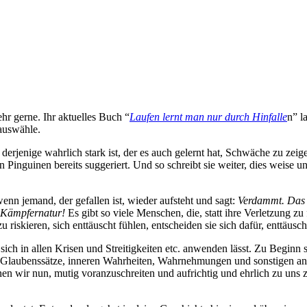
hr gerne. Ihr aktuelles Buch “
Laufen lernt man nur durch Hinfalle
n” l
auswähle.
erjenige wahrlich stark ist, der es auch gelernt hat, Schwäche zu zei
 Pinguinen bereits suggeriert. Und so schreibt sie weiter, dies weise 
nn jemand, der gefallen ist, wieder aufsteht und sagt:
Verdammt. Das h
 Kämpfernatur!
Es gibt so viele Menschen, die, statt ihre Verletzung zu 
iskieren, sich enttäuscht fühlen, entscheiden sie sich dafür, enttäuscht
ich in allen Krisen und Streitigkeiten etc. anwenden lässt. Zu Beginn
te Glaubenssätze, inneren Wahrheiten, Wahrnehmungen und sonstigen an
nen wir nun, mutig voranzuschreiten und aufrichtig und ehrlich zu uns