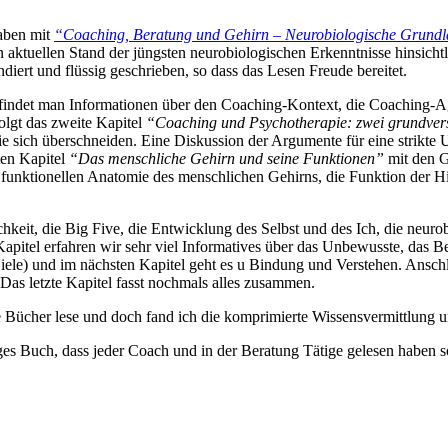
haben mit
“Coaching, Beratung und Gehirn – Neurobiologische Grund
en aktuellen Stand der jüngsten neurobiologischen Erkenntnisse hinsic
ndiert und flüssig geschrieben, so dass das Lesen Freude bereitet.
er findet man Informationen über den Coaching-Kontext, die Coaching
olgt das zweite Kapitel
“Coaching und Psychotherapie: zwei grundver
ie sich überschneiden. Eine Diskussion der Argumente für eine strikt
ten Kapitel
“Das menschliche Gehirn und seine Funktionen”
mit den G
r funktionellen Anatomie des menschlichen Gehirns, die Funktion der 
hkeit, die Big Five, die Entwicklung des Selbst und des Ich, die neur
apitel erfahren wir sehr viel Informatives über das Unbewusste, das B
ele) und im nächsten Kapitel geht es u Bindung und Verstehen. Ansch
as letzte Kapitel fasst nochmals alles zusammen.
le Bücher lese und doch fand ich die komprimierte Wissensvermittlung u
ges Buch, dass jeder Coach und in der Beratung Tätige gelesen haben so