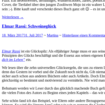
Fazit: Ein liebenswertes, tiefsinniges, wunderschönes, zartes, poeti
Cover, die Tierfabel über den jungen Zoolöwen Mojo ist ein wahrer L
sein ;-). Bitte kauft und verschenkt dieses Buch ganz oft 😉 – es ist 
Weiterlesen
→
Elmar Rassi: Schweineglück
18. März 2017
31. Juli 2017
~
Martina
~
Hinterlasse einen Kommenta
Elmar Rassi
ist ein Glückspilz: Als elfjähriger Junge muss er aus sei
Prinzipien des Glücks beschäftigt und die Essenz aus seinen eigene
dich im Leben”
ein.
Wir lesen über die zehn universellen Glücksregeln, die uns zu einem
denn das Gestern ist vorbei und die Zukunft noch nicht da, Gib niemal
sicher auch schon aus anderen Büchern oder auch Artikeln. Doch Elma
gleichzeitig so bestimmt und motivierend zu vermitteln. Nie wird man
Behutsam werden wir Leser durch das glücklich machende Buch geführ
die vielen Fotos des Autors zu Beginn eines jeden Kapitels – das 
Sehr schön fand ich das Beispiel, wie Eltern oder andere Bezugsperso
können. So wird die “innere App” oder wie wir es nennen die Glaub