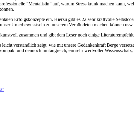
rofessionelle “Mentalistin” auf, warum Stress krank machen kann, we
können.
entalen Erfolgskonzepte ein. Hierzu gibt es 22 sehr kraftvolle Selbstc
ir unser Unterbewusstsein zu unserem Verbündeten machen können usw.
 kunstvoll zusammen und gibt dem Leser noch einige Literaturempfehl
ns leicht verständlich zeigt, wie mit unsere Gedankenkraft Berge verse
kompakt und dennoch umfangreich, ein sehr wertvoller Wissensschatz, d
ar