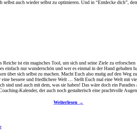
ich selbst auch wieder selbst zu optimieren. Und in “Entdecke dich”, 
eiche ist ein magisches Tool, um sich und seine Ziele zu erforschen 
t es einfach nur wunderschön und wer es einmal in der Hand gehalten ha
en über sich selbst zu machen. Macht Euch also mutig auf den Weg zur
ür eine bessere und friedlichere Welt … Stellt Euch mal eine Welt mit v
sich sind und auch mit dem, was sie haben! Das wäre doch ein Paradies
 Coaching-Kalender, der auch noch gestalterisch eine prachtvolle Augen
Weiterlesen
→
r