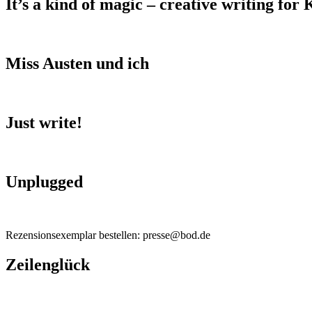
It’s a kind of magic – creative writing for 
Miss Austen und ich
Just write!
Unplugged
Rezensionsexemplar bestellen: presse@bod.de
Zeilenglück