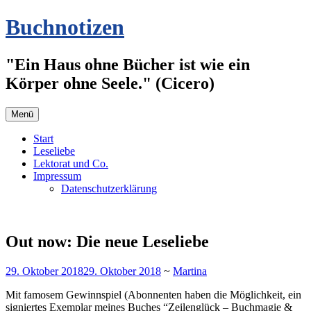
Zum
Buchnotizen
Inhalt
springen
"Ein Haus ohne Bücher ist wie ein
Körper ohne Seele." (Cicero)
Menü
Start
Leseliebe
Lektorat und Co.
Impressum
Datenschutzerklärung
Out now: Die neue Leseliebe
29. Oktober 2018
29. Oktober 2018
~
Martina
Mit famosem Gewinnspiel (Abonnenten haben die Möglichkeit, ein
signiertes Exemplar meines Buches “Zeilenglück – Buchmagie &