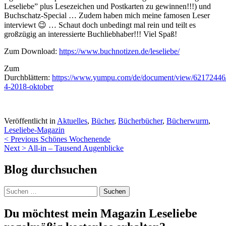
Leseliebe” plus Lesezeichen und Postkarten zu gewinnen!!!) und
Buchschatz-Special … Zudem haben mich meine famosen Leser
interviewt 😉 … Schaut doch unbedingt mal rein und teilt es
großzügig an interessierte Buchliebhaber!!! Viel Spaß!
Zum Download:
https://www.buchnotizen.de/leseliebe/
Zum
Durchblättern:
https://www.yumpu.com/de/document/view/62172446/l
4-2018-oktober
Veröffentlicht in
Aktuelles
,
Bücher
,
Bücherbücher
,
Bücherwurm
,
Leseliebe-Magazin
Beitragsnavigation
< Previous
Schönes Wochenende
Next >
All-in – Tausend Augenblicke
Blog durchsuchen
Suchen
nach:
Du möchtest mein Magazin Leseliebe