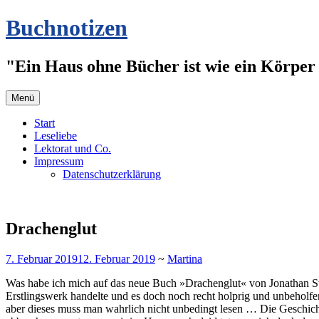
Zum
Buchnotizen
Inhalt
springen
"Ein Haus ohne Bücher ist wie ein Körper 
Menü
Start
Leseliebe
Lektorat und Co.
Impressum
Datenschutzerklärung
Drachenglut
7. Februar 2019
12. Februar 2019
~
Martina
Was habe ich mich auf das neue Buch »Drachenglut« von Jonathan Str
Erstlingswerk handelte und es doch noch recht holprig und unbeholfen
aber dieses muss man wahrlich nicht unbedingt lesen … Die Geschichte i