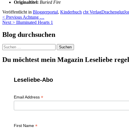
Originaltitel:
Buried Fire
Veröffentlicht in
Bloggerportal
,
Kinderbuch
cbt Verlag
Drachenglut
Jo
Beitragsnavigation
< Previous
Achtung …
Next >
Illuminated Hearts 1
Blog durchsuchen
Suchen
nach:
Du möchtest mein Magazin Leseliebe regel
Leseliebe-Abo
*
Email Address
*
First Name