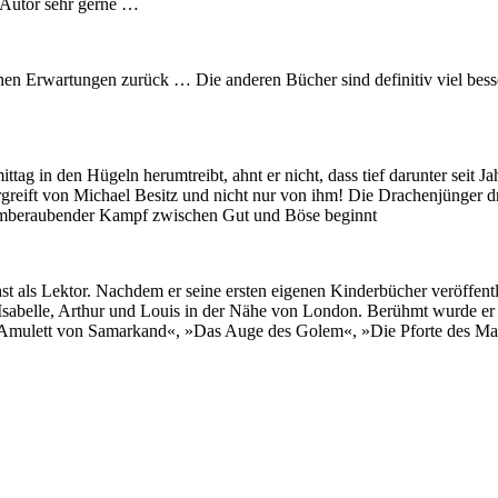
n Autor sehr gerne …
einen Erwartungen zurück … Die anderen Bücher sind definitiv viel bes
ag in den Hügeln herumtreibt, ahnt er nicht, dass tief darunter seit J
 ergreift von Michael Besitz und nicht nur von ihm! Die Drachenjünger
n atemberaubender Kampf zwischen Gut und Böse beginnt
t als Lektor. Nachdem er seine ersten eigenen Kinderbücher veröffentl
abelle, Arthur und Louis in der Nähe von London. Berühmt wurde er d
 Amulett von Samarkand«, »Das Auge des Golem«, »Die Pforte des Ma