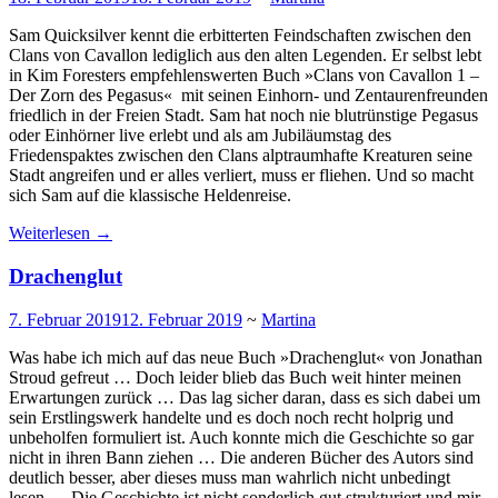
Sam Quicksilver kennt die erbitterten Feindschaften zwischen den
Clans von Cavallon lediglich aus den alten Legenden. Er selbst lebt
in Kim Foresters empfehlenswerten Buch »Clans von Cavallon 1 –
Der Zorn des Pegasus« mit seinen Einhorn- und Zentaurenfreunden
friedlich in der Freien Stadt. Sam hat noch nie blutrünstige Pegasus
oder Einhörner live erlebt und als am Jubiläumstag des
Friedenspaktes zwischen den Clans alptraumhafte Kreaturen seine
Stadt angreifen und er alles verliert, muss er fliehen. Und so macht
sich Sam auf die klassische Heldenreise.
Weiterlesen
→
Drachenglut
7. Februar 2019
12. Februar 2019
~
Martina
Was habe ich mich auf das neue Buch »Drachenglut« von Jonathan
Stroud gefreut … Doch leider blieb das Buch weit hinter meinen
Erwartungen zurück … Das lag sicher daran, dass es sich dabei um
sein Erstlingswerk handelte und es doch noch recht holprig und
unbeholfen formuliert ist. Auch konnte mich die Geschichte so gar
nicht in ihren Bann ziehen … Die anderen Bücher des Autors sind
deutlich besser, aber dieses muss man wahrlich nicht unbedingt
lesen … Die Geschichte ist nicht sonderlich gut strukturiert und mir