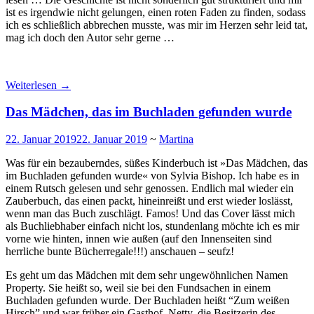
ist es irgendwie nicht gelungen, einen roten Faden zu finden, sodass
ich es schließlich abbrechen musste, was mir im Herzen sehr leid tat,
mag ich doch den Autor sehr gerne …
Weiterlesen
→
Das Mädchen, das im Buchladen gefunden wurde
22. Januar 2019
22. Januar 2019
~
Martina
Was für ein bezauberndes, süßes Kinderbuch ist »Das Mädchen, das
im Buchladen gefunden wurde« von Sylvia Bishop. Ich habe es in
einem Rutsch gelesen und sehr genossen. Endlich mal wieder ein
Zauberbuch, das einen packt, hineinreißt und erst wieder loslässt,
wenn man das Buch zuschlägt. Famos! Und das Cover lässt mich
als Buchliebhaber einfach nicht los, stundenlang möchte ich es mir
vorne wie hinten, innen wie außen (auf den Innenseiten sind
herrliche bunte Bücherregale!!!) anschauen – seufz!
Es geht um das Mädchen mit dem sehr ungewöhnlichen Namen
Property. Sie heißt so, weil sie bei den Fundsachen in einem
Buchladen gefunden wurde. Der Buchladen heißt “Zum weißen
Hirsch” und war früher ein Gasthof. Netty, die Besitzerin des