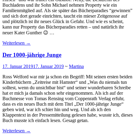
Buchladens und ihr Sohn Michael nehmen Property wie ein
Familienmitglied auf. Als sie später das Bücherparadies “gewinnen”
und sich dort gerade einrichten, taucht ein mieser Zeitgenosse auf
und plötzlich ist ihr neues Glück in Gefahr. Und wie es scheint,
kann nur Property das Bücherparadies retten – und natürlich ihr
neuer Kater Gunther 😉 …
Weiterlesen
→
Der 1000-jährige Junge
17. Januar 2019
17. Januar 2019
~
Martina
Ross Welford war mir ja schon ein Begriff: Mit seinen ersten beiden
Kinderbüchern „Zeitreise mit Hamster“ und „Was du niemals tun
solltest, wenn du unsichtbar bist“ und seiner wunderbaren Schreibe
hat er mich ja damals schon sehr eingenommen. Als ich auf der
Buchmesse von Tomas Rensing vom Coppenrath Verlag erfuhr,
dass es ein neues Buch mit dem Titel „Der 1000-jährige Junge“
geben wird, war ich schier hin und weg. Und als ich den
Klappentext in der Pressemitteilung gelesen habe, wusste ich, dieses
Buch musste ich einfach lesen. Gesagt getan.
Weiterlesen
→