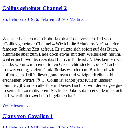
Collins geheimer Channel 2
26. Februar 2019
26. Februar 2019
~
Martina
Wie sehr hat sich mein Sohn Jakob auf den zweiten Teil von
“Collins geheimer Channel – Wie ich die Schule rockte” von der
famosen Sabine Zett gefreut. Er stürzte sich sofort auf das Buch,
bummelte aber zum Ende doch etwas mit dem Weiterlesen herum,
weil er nicht wollte, dass das Buch zu Ende ist ;-). Das kennen wir
ja alle, wenn wir in einer tollen Geschichte stecken, oder? Lieber
Loewe-Verlag, vielen Dank für das wunderbare Buch und wir
hoffen, dass Teil 3 dieser grandiosen und witzigen Reihe bald
erscheinen wird?! 😉 … Collin ist schon jetzt Kult in unserer
Familie ;-)! Und an alle Eltern: Dieses Buch ist wunderbar geeignet,
Lesemuffel zu motivieren! So, lieber Jakob, dann erzähle uns doch
mal, wie dir der zweite Teil gefallen hat!
Weiterlesen
→
Clans von Cavallon 1
18. Februar 2019
18. Februar 2019
~
Martina