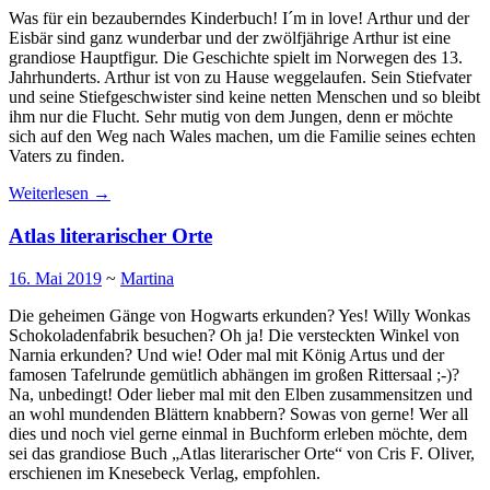
Was für ein bezauberndes Kinderbuch! I´m in love! Arthur und der
Eisbär sind ganz wunderbar und der zwölfjährige Arthur ist eine
grandiose Hauptfigur. Die Geschichte spielt im Norwegen des 13.
Jahrhunderts. Arthur ist von zu Hause weggelaufen. Sein Stiefvater
und seine Stiefgeschwister sind keine netten Menschen und so bleibt
ihm nur die Flucht. Sehr mutig von dem Jungen, denn er möchte
sich auf den Weg nach Wales machen, um die Familie seines echten
Vaters zu finden.
Weiterlesen
→
Atlas literarischer Orte
16. Mai 2019
~
Martina
Die geheimen Gänge von Hogwarts erkunden? Yes! Willy Wonkas
Schokoladenfabrik besuchen? Oh ja! Die versteckten Winkel von
Narnia erkunden? Und wie! Oder mal mit König Artus und der
famosen Tafelrunde gemütlich abhängen im großen Rittersaal ;-)?
Na, unbedingt! Oder lieber mal mit den Elben zusammensitzen und
an wohl mundenden Blättern knabbern? Sowas von gerne! Wer all
dies und noch viel gerne einmal in Buchform erleben möchte, dem
sei das grandiose Buch „Atlas literarischer Orte“ von Cris F. Oliver,
erschienen im Knesebeck Verlag, empfohlen.