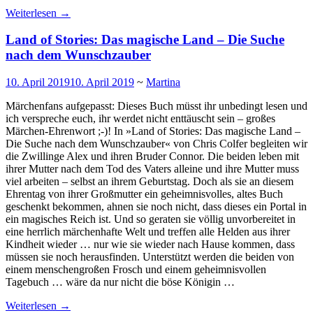
Weiterlesen
→
Land of Stories: Das magische Land – Die Suche
nach dem Wunschzauber
10. April 2019
10. April 2019
~
Martina
Märchenfans aufgepasst: Dieses Buch müsst ihr unbedingt lesen und
ich verspreche euch, ihr werdet nicht enttäuscht sein – großes
Märchen-Ehrenwort ;-)! In »Land of Stories: Das magische Land –
Die Suche nach dem Wunschzauber« von Chris Colfer begleiten wir
die Zwillinge Alex und ihren Bruder Connor. Die beiden leben mit
ihrer Mutter nach dem Tod des Vaters alleine und ihre Mutter muss
viel arbeiten – selbst an ihrem Geburtstag. Doch als sie an diesem
Ehrentag von ihrer Großmutter ein geheimnisvolles, altes Buch
geschenkt bekommen, ahnen sie noch nicht, dass dieses ein Portal in
ein magisches Reich ist. Und so geraten sie völlig unvorbereitet in
eine herrlich märchenhafte Welt und treffen alle Helden aus ihrer
Kindheit wieder … nur wie sie wieder nach Hause kommen, dass
müssen sie noch herausfinden. Unterstützt werden die beiden von
einem menschengroßen Frosch und einem geheimnisvollen
Tagebuch … wäre da nur nicht die böse Königin …
Weiterlesen
→