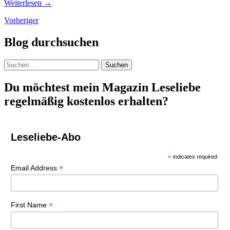
Weiterlesen
→
Beiträge-
Vorheriger
Navigation
Blog durchsuchen
Suchen
nach:
Du möchtest mein Magazin Leseliebe
regelmäßig kostenlos erhalten?
Leseliebe-Abo
*
indicates required
*
Email Address
*
First Name