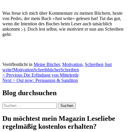
Was freue ich mich über Kommentare zu meinen Büchern, heute
von Pedro, der mein Buch »Just write« gelesen hat! Tut das gut,
wenn die Intention des Buches beim Leser auch tatsächlich
ankommt ;-). Doch lest selbst, wie motiviert er nun ans Schreiben
geht:
Veröffentlicht in
Meine Bücher
,
Motivation
,
Schreiben
Just
write!
Motivation
Schreibbücher
Schreiben
Beitragsnavigation
< Previous
Die Erfindung von Mittelerde
Next >
Out now: Persuasion & Sanditon
Blog durchsuchen
Suchen
nach:
Du möchtest mein Magazin Leseliebe
regelmäßig kostenlos erhalten?