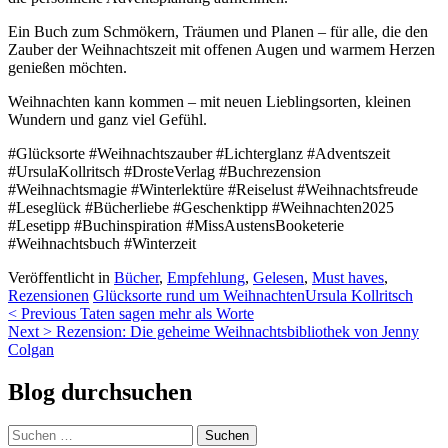
Ein Buch zum Schmökern, Träumen und Planen – für alle, die den
Zauber der Weihnachtszeit mit offenen Augen und warmem Herzen
genießen möchten.
Weihnachten kann kommen – mit neuen Lieblingsorten, kleinen
Wundern und ganz viel Gefühl.
#Glücksorte #Weihnachtszauber #Lichterglanz #Adventszeit
#UrsulaKollritsch #DrosteVerlag #Buchrezension
#Weihnachtsmagie #Winterlektüre #Reiselust #Weihnachtsfreude
#Leseglück #Bücherliebe #Geschenktipp #Weihnachten2025
#Lesetipp #Buchinspiration #MissAustensBooketerie
#Weihnachtsbuch #Winterzeit
Veröffentlicht in
Bücher
,
Empfehlung
,
Gelesen
,
Must haves
,
Rezensionen
Glücksorte rund um Weihnachten
Ursula Kollritsch
Beitragsnavigation
< Previous
Taten sagen mehr als Worte
Next >
Rezension: Die geheime Weihnachtsbibliothek von Jenny
Colgan
Blog durchsuchen
Suchen