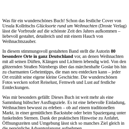
Was für ein wunderschönes Buch! Schon das festliche Cover von
Ursula Kollritschs
Glücksorte rund um Weihnachten
(Droste Verlag)
lässt die Vorfreude auf die schönste Zeit des Jahres aufkommen –
liebevoll gestaltet, detailreich und mit einem Hauch von
Weihnachtszauber.
In diesem stimmungsvoll gestalteten Band stellt die Autorin
80
besondere Orte in ganz Deutschland
vor, an denen Weihnachten
mit all seinen Düften, Klängen und Lichtern lebendig wird. Von den
glitzernden Straßen Nürnbergs über das märchenhafte Goslar bis hin
zu charmanten Geheimtipps, die man neu entdecken kann – jeder
Ort erzählt seine eigene kleine Geschichte. Die wunderschönen
Fotos wecken sofort Reiselust, Fernweh und Lust auf festliche
Entdeckungen.
Was mir besonders gefällt: Dieses Buch ist weit mehr als eine
Sammlung hübscher Ausflugsziele. Es ist eine liebevolle Einladung,
Weihnachten bewusst zu erleben – ob auf einem traditionellen
Markt, in einer gemütlichen Backstube oder beim Spaziergang unter
funkelnden Sternen. Dank der praktischen Hinweise zu Anfahrt,
Öffnungszeiten und Umgebung lässt sich so manches Ziel gleich in
die persönliche Adventsplanung aufnehmen.