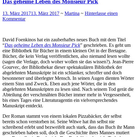
Das geheime Leben des Monsieur Pick
13. März 2017
13. März 2017
~
Martina
~
Hinterlasse einen
Kommentar
David Foenkinos hat ein zauberhaftes neues Buch mit dem Titel
“
Das geheime Leben des Monsieur Pick
” geschrieben. Es geht um
eine Bibliothek für Bücher in einem kleinen Ort in der Bretagne.
Bücher, die kein Verlag veröffentlichen, also niemand lesen wollte
(sagen die Verlage, doch woher wollen sie das wissen?). Jean-Pierre
Gourvec, der Bibliothekar dieser spektakulären Bibliothek der
abgelehnten Manuskripte ist ein schlanker, schroffer und doch
besonnener und überlegter Mensch. In seinen Augen dienten Wörter
einem Sinn und Zweck. Eben auch jene Wörter, die in den
abgelehnten Manuskripten zu lesen sind. Nach seinem Tod gerät die
Abteilung der verschmähten Bücher immer mehr in Vergessenheit,
bis eines Tages eine Literaturagentin ein vielversprechendes
Manuskript entdeckt.
Der Roman stammt von einem lokalen Pizzabäcker, der selbst
bereits schon verstorben ist. Seine Witwe hat ihn selbst nie
schreibend erlebt und bezweifelt auch stark, dass das Buch ihr Mann
geschrieben haben soll, doch die Geschichte ihres Mannes mutiert