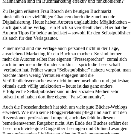
Maßnahmen sind im Buchmarketing effektiv und funktionieren?”
Zu Beginn erläutert Frau Rörsch den heutigen Buchmarkt
hinsichtlich der vielfältigen Chancen durch die zunehmende
Digitalisierung. Heute haben Autoren unglaubliche Möglichkeiten –
auch ganz ohne Verlag – ein Buch zu veröffentlichen. Hier hat die
Autorin Tipps für beide aufgelistet – sowohl für den Selbstpublisher
als auch für den Verlagsautor.
Zunehmend sind die Verlage auch personell nicht in der Lage,
ausreichend Marketing für ein Buch zu machen. So sind immer
mehr die Autoren selbst ihre eigenen “Pressesprecher”, zumal sich
auch immer mehr die Kundenstruktur – sprich die Leserschaft –
verändert hat. Früher waren “Selbstpublisher” nahezu verpönt, man
brachte ihnen wenig Vertrauen entgegen und die
Veröffentlichsversuche ware nicht immer ansehnlich und gut lesbar,
oftmals auch völlig unlektoriert – heute ist das ganz anders.
Erfolgreiche Selbstpublisher sind in den sozialen Medien sehr
präsent und haben dort ihre eigene “Fan-Community”.
Auch die Presselandschaft hat sich um viele gute Bücher-Weblogs
erweitert. Wie man seine Bloggerrelatoins pflegt und auch mit den
Rezensionen professionell umgeht, auch das fehlt in diesem
bemerkenswerten Ratgeber nicht. Am Ende des Buches erfährt der
Leser noch viele gute Dinge über Lesungen und Online-Lesungen.
Eine umfassenden Linkliste zu allen im Buch angesprochenen