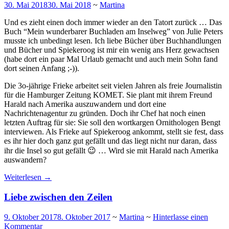
30. Mai 2018
30. Mai 2018
~
Martina
Und es zieht einen doch immer wieder an den Tatort zurück … Das
Buch “Mein wunderbarer Buchladen am Inselweg” von Julie Peters
musste ich unbedingt lesen. Ich liebe Bücher über Buchhandlungen
und Bücher und Spiekeroog ist mir ein wenig ans Herz gewachsen
(habe dort ein paar Mal Urlaub gemacht und auch mein Sohn fand
dort seinen Anfang ;-)).
Die 3o-jährige Frieke arbeitet seit vielen Jahren als freie Journalistin
für die Hamburger Zeitung KOMET. Sie plant mit ihrem Freund
Harald nach Amerika auszuwandern und dort eine
Nachrichtenagentur zu gründen. Doch ihr Chef hat noch einen
letzten Auftrag für sie: Sie soll den wortkargen Ornithologen Bengt
interviewen. Als Frieke auf Spiekeroog ankommt, stellt sie fest, dass
es ihr hier doch ganz gut gefällt und das liegt nicht nur daran, dass
ihr die Insel so gut gefällt 😉 … Wird sie mit Harald nach Amerika
auswandern?
Weiterlesen
→
Liebe zwischen den Zeilen
9. Oktober 2017
8. Oktober 2017
~
Martina
~
Hinterlasse einen
Kommentar