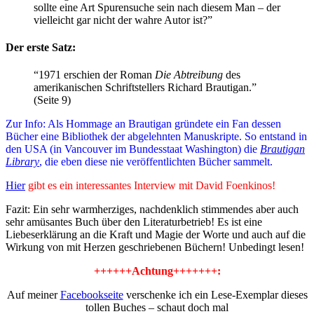
sollte eine Art Spurensuche sein nach diesem Man – der
vielleicht gar nicht der wahre Autor ist?”
Der erste Satz:
“1971 erschien der Roman
Die Abtreibung
des
amerikanischen Schriftstellers Richard Brautigan.”
(Seite 9)
Zur Info: Als Hommage an Brautigan gründete ein Fan dessen
Bücher eine Bibliothek der abgelehnten Manuskripte. So entstand in
den USA (in Vancouver im Bundesstaat Washington) die
Brautigan
Library
, die eben diese nie veröffentlichten Bücher sammelt.
Hier
gibt es ein interessantes Interview mit David Foenkinos!
Fazit: Ein sehr warmherziges, nachdenklich stimmendes aber auch
sehr amüsantes Buch über den Literaturbetrieb! Es ist eine
Liebeserklärung an die Kraft und Magie der Worte und auch auf die
Wirkung von mit Herzen geschriebenen Büchern! Unbedingt lesen!
++++++Achtung+++++++:
Auf meiner
Facebookseite
verschenke ich ein Lese-Exemplar dieses
tollen Buches – schaut doch mal