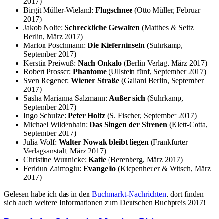
2017)
Birgit Müller-Wieland:
Flugschnee
(Otto Müller, Februar
2017)
Jakob Nolte:
Schreckliche Gewalten
(Matthes & Seitz
Berlin, März 2017)
Marion Poschmann:
Die Kieferninseln
(Suhrkamp,
September 2017)
Kerstin Preiwuß:
Nach Onkalo
(Berlin Verlag, März 2017)
Robert Prosser:
Phantome
(Ullstein fünf, September 2017)
Sven Regener:
Wiener Straße
(Galiani Berlin, September
2017)
Sasha Marianna Salzmann:
Außer sich
(Suhrkamp,
September 2017)
Ingo Schulze:
Peter Holtz
(S. Fischer, September 2017)
Michael Wildenhain:
Das Singen der Sirenen
(Klett-Cotta,
September 2017)
Julia Wolf:
Walter Nowak bleibt liegen
(Frankfurter
Verlagsanstalt, März 2017)
Christine Wunnicke:
Katie
(Berenberg, März 2017)
Feridun Zaimoglu:
Evangelio
(Kiepenheuer & Witsch, März
2017)
Gelesen habe ich das in den
Buchmarkt-Nachrichten
, dort finden
sich auch weitere Informationen zum Deutschen Buchpreis 2017!