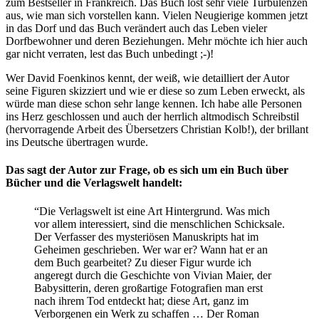
zum Bestseller in Frankreich. Das Buch löst sehr viele Turbulenzen
aus, wie man sich vorstellen kann. Vielen Neugierige kommen jetzt
in das Dorf und das Buch verändert auch das Leben vieler
Dorfbewohner und deren Beziehungen. Mehr möchte ich hier auch
gar nicht verraten, lest das Buch unbedingt ;-)!
Wer David Foenkinos kennt, der weiß, wie detailliert der Autor
seine Figuren skizziert und wie er diese so zum Leben erweckt, als
würde man diese schon sehr lange kennen. Ich habe alle Personen
ins Herz geschlossen und auch der herrlich altmodisch Schreibstil
(hervorragende Arbeit des Übersetzers Christian Kolb!), der brillant
ins Deutsche übertragen wurde.
Das sagt der Autor zur Frage, ob es sich um ein Buch über
Bücher und die Verlagswelt handelt:
“Die Verlagswelt ist eine Art Hintergrund. Was mich
vor allem interessiert, sind die menschlichen Schicksale.
Der Verfasser des mysteriösen Manuskripts hat im
Geheimen geschrieben. Wer war er? Wann hat er an
dem Buch gearbeitet? Zu dieser Figur wurde ich
angeregt durch die Geschichte von Vivian Maier, der
Babysitterin, deren großartige Fotografien man erst
nach ihrem Tod entdeckt hat; diese Art, ganz im
Verborgenen ein Werk zu schaffen … Der Roman