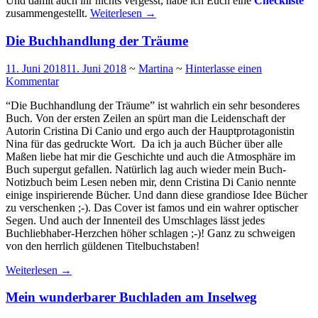
Und damit auch ihr nichts vergesst, habe ich Euch eine
Checkliste
zusammengestellt.
Weiterlesen
→
Die Buchhandlung der Träume
11. Juni 2018
11. Juni 2018
~
Martina
~
Hinterlasse einen
Kommentar
“Die Buchhandlung der Träume” ist wahrlich ein sehr besonderes
Buch. Von der ersten Zeilen an spürt man die Leidenschaft der
Autorin Cristina Di Canio und ergo auch der Hauptprotagonistin
Nina für das gedruckte Wort. Da ich ja auch Bücher über alle
Maßen liebe hat mir die Geschichte und auch die Atmosphäre im
Buch supergut gefallen. Natürlich lag auch wieder mein Buch-
Notizbuch beim Lesen neben mir, denn Cristina Di Canio nennte
einige inspirierende Bücher. Und dann diese grandiose Idee Bücher
zu verschenken ;-). Das Cover ist famos und ein wahrer optischer
Segen. Und auch der Innenteil des Umschlages lässt jedes
Buchliebhaber-Herzchen höher schlagen ;-)! Ganz zu schweigen
von den herrlich güldenen Titelbuchstaben!
Weiterlesen
→
Mein wunderbarer Buchladen am Inselweg