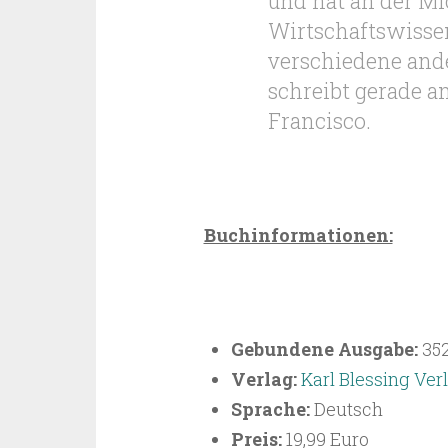
und hat an der Mi
Wirtschaftswissen
verschiedene ande
schreibt gerade a
Francisco.
Buchinformationen:
Gebundene Ausgabe:
352
Verlag:
Karl Blessing Ver
Sprache:
Deutsch
Preis:
19,99 Euro