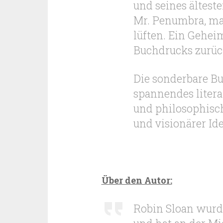
und seines ältest
Mr. Penumbra, mac
lüften. Ein Geheim
Buchdrucks zurüc
Die sonderbare B
spannendes litera
und philosophisch
und visionärer Id
Über den Autor:
Robin Sloan wurde