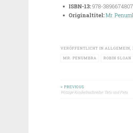
ISBN-13:
978-3896674807
Originaltitel:
Mr. Penumb
VERÖFFENTLICHT IN
ALLGEMEIN
,
MR. PENUMBRA
ROBIN SLOAN
Beitragsnavigat
< PREVIOUS
Witzige Kinderbuchreihe: Tatu und Patu