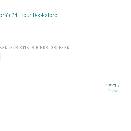
ra’s 24-Hour Bookstore
BELLETRISTIK
,
BÜCHER
,
GELESEN
ion
NEXT >
Lesefrei