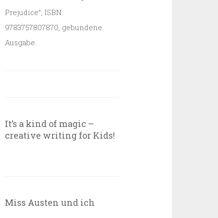
Prejudice”, ISBN:
9783757807870, gebundene
Ausgabe.
It’s a kind of magic –
creative writing for Kids!
Miss Austen und ich