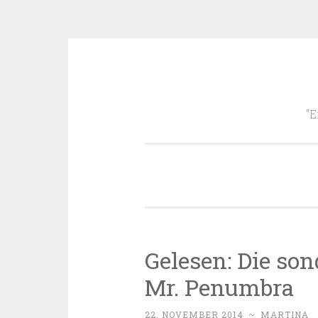
Zum
Inhalt
"E
springen
Gelesen: Die so
Mr. Penumbra
22. NOVEMBER 2014
~
MARTINA