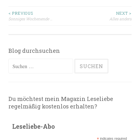
Beitragsnavigation
< PREVIOUS
NEXT >
Sonniges Wochenende …
Alles anders
Blog durchsuchen
Suchen
nach:
Du möchtest mein Magazin Leseliebe
regelmäßig kostenlos erhalten?
Leseliebe-Abo
*
indicates required