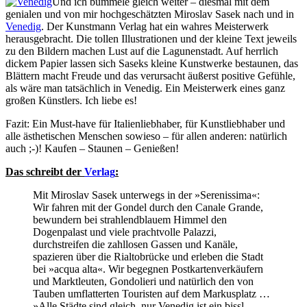
Und ich bummele gleich weiter – diesmal mit dem
genialen und von mir hochgeschätzten Miroslav Sasek nach und in
Venedig
. Der Kunstmann Verlag hat ein wahres Meisterwerk
herausgebracht. Die tollen Illustrationen und der kleine Text jeweils
zu den Bildern machen Lust auf die Lagunenstadt. Auf herrlich
dickem Papier lassen sich Saseks kleine Kunstwerke bestaunen, das
Blättern macht Freude und das verursacht äußerst positive Gefühle,
als wäre man tatsächlich in Venedig. Ein Meisterwerk eines ganz
großen Künstlers. Ich liebe es!
Fazit: Ein Must-have für Italienliebhaber, für Kunstliebhaber und
alle ästhetischen Menschen sowieso – für allen anderen: natürlich
auch ;-)! Kaufen – Staunen – Genießen!
Das schreibt der
Verlag
:
Mit Miroslav Sasek unterwegs in der »Serenissima«:
Wir fahren mit der Gondel durch den Canale Grande,
bewundern bei strahlendblauem Himmel den
Dogenpalast und viele prachtvolle Palazzi,
durchstreifen die zahllosen Gassen und Kanäle,
spazieren über die Rialtobrücke und erleben die Stadt
bei »acqua alta«. Wir begegnen Postkartenverkäufern
und Marktleuten, Gondolieri und natürlich den von
Tauben umflatterten Touristen auf dem Markusplatz …
»Alle Städte sind gleich, nur Venedig ist ein bissl