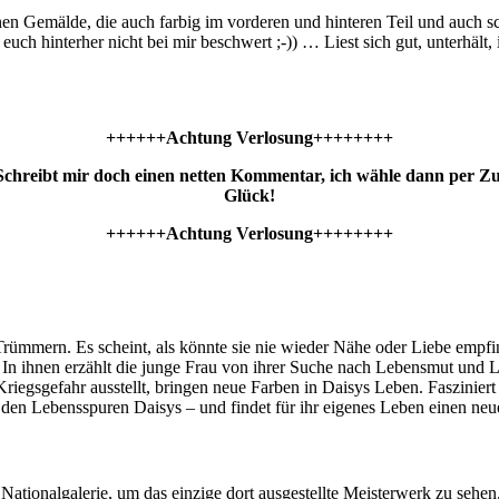
nen Gemälde, die auch farbig im vorderen und hinteren Teil und auch sc
euch hinterher nicht bei mir beschwert ;-)) … Liest sich gut, unterhält
++++++Achtung Verlosung++++++++
 Schreibt mir doch einen netten Kommentar, ich wähle dann per Zu
Glück!
++++++Achtung Verlosung++++++++
Trümmern. Es scheint, als könnte sie nie wieder Nähe oder Liebe empfind
t. In ihnen erzählt die junge Frau von ihrer Suche nach Lebensmut und 
Kriegsgefahr ausstellt, bringen neue Farben in Daisys Leben. Faszinie
den Lebensspuren Daisys – und findet für ihr eigenes Leben einen ne
Nationalgalerie, um das einzige dort ausgestellte Meisterwerk zu sehen