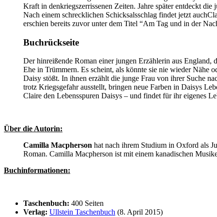
Kraft in denkriegszerrissenen Zeiten. Jahre später entdeckt die
Nach einem schrecklichen Schicksalsschlag findet jetzt auchCl
erschien bereits zuvor unter dem Titel “Am Tag und in der Nach
Buchrückseite
Der hinreißende Roman einer jungen Erzählerin aus England, di
Ehe in Trümmern. Es scheint, als könnte sie nie wieder Nähe od
Daisy stößt. In ihnen erzählt die junge Frau von ihrer Suche
trotz Kriegsgefahr ausstellt, bringen neue Farben in Daisys 
Claire den Lebensspuren Daisys – und findet für ihr eigenes 
Über die Autorin:
Camilla Macpherson
hat nach ihrem Studium in Oxford als Ju
Roman. Camilla Macpherson ist mit einem kanadischen Musiker v
Buchinformationen:
Taschenbuch:
400 Seiten
Verlag:
Ullstein Taschenbuch
(8. April 2015)