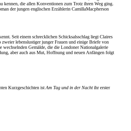
 Frau kennen, die allen Konventionen zum Trotz ihren Weg ging.
r Roman der jungen englischen Erzählerin CamillaMacpherson
nnt. Seit einem schrecklichen Schicksalsschlag liegt Claires
o zweier lebenslustiger junger Frauen und einige Briefe von
die wechselnden Gemälde, die die Londoner Nationalgalerie
iflung, aber auch aus Mut, Hoffnung und neuen Anfängen folgt
önten Kurzgeschichten ist
Am Tag und in der Nacht
ihr erster