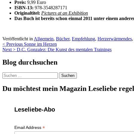
Preis:
9,99 Euro
ISBN-13:
978-3548287171
Originaltitel:
Pictures at an Exhibition
Das Buch ist bereits schon einmal 2011 unter einem anderen
Veröffentlicht in
Allgemein
,
Bücher
,
Empfehlung
,
Herzerwärmendes
Beitragsnavigation
< Previous
Sonne im Herzen
Next >
D.C. Gonzalez: Die Kunst des mentalen Trainings
Blog durchsuchen
Suchen
nach:
Du möchtest mein Magazin Leseliebe regel
Leseliebe-Abo
*
Email Address