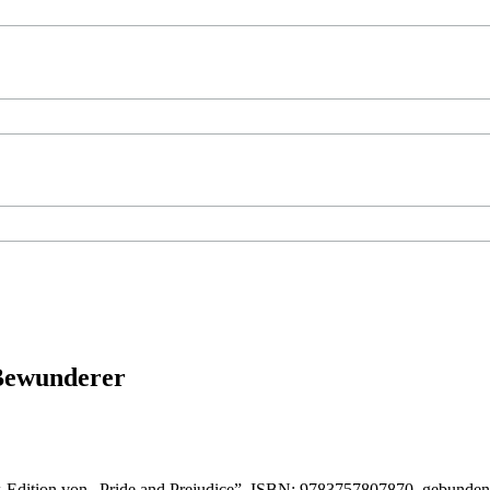
 Bewunderer
-Edition von „Pride and Prejudice”, ISBN: 9783757807870, gebunde