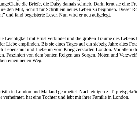
 jungeClaire die Briefe, die Daisy damals schrieb. Darin lernt sie eine
aire den Mut, Schritt für Schritt ein neues Leben zu beginnen. Diese
t” und fand begeisterte Leser. Nun wird er neu aufgelegt.
e Leichtigkeit mit Ernst verbindet und die großen Träume des Lebens ke
er Liebe empfinden. Bis sie eines Tages auf ein siebzig Jahre altes Fot
 nach Lebensmut und Liebe im vom Krieg zerstörten London. Vor allem 
Leben. Fasziniert von dem bunten Reigen aus Sorgen, Nöten und Verzwe
Leben einen neuen Weg.
ristin in London und Mailand gearbeitet. Nach einigen z. T. preisgekr
erheiratet, hat eine Tochter und lebt mit ihrer Familie in London.