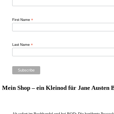
*
First Name
*
Last Name
Mein Shop – ein Kleinod für Jane Austen
Ab sofort im Buchhandel und bei BOD: Die berühmte Peacock