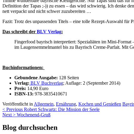
Timme wunderbare bayrische Kleingerichte. Nur Tapas sind das für mi
Definition der Tapas ;-)) zu essen – das wird schwierig. Ich denke de
nett verpackt und nicht schwer zuzubereiten …
Fazit: Trotz des unpassenden Titels – eine tolle Rezept-Auswahl für
Das schreibt der
BLV Verlag
:
Fingerfood bayrisch interpretiert: Spezialiäten im Mini-Format 
im Laugensemmelmantel bis zu Bayrisch Creme-Parfait. Mit Get
Buchinformationen:
Gebundene Ausgabe:
128 Seiten
Verlag:
BLV Buchverlag
; Auflage: 2 (September 2014)
Preis:
14,90 Euro
ISBN-13:
978-3835410671
Veröffentlicht in
Allgemein
,
Ernährung
,
Kochen und Genießen
Bayri
Beitragsnavigation
< Previous
Robert Schwartz: Die Mission der Seele
Next >
Wochenend-Gruß
Blog durchsuchen