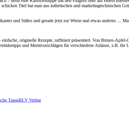
ch – denn eine Kartoffelsuppe mit den Fingern oder auf einem Bierdeck
n schicken Titel hat man aus ästhetischen und marketingtechnischen Grü
 Pikantes und Süßes und gerade jetzt zur Wiesn mal etwas anderes … Ma
– einfache, originelle Rezepte, raffiniert präsentiert. Von Birnen-Apfe
ränketipps und Menüvorschlägen für verschiedene Anlässe, z.B. für L
sche Tapas
BLV Verlag