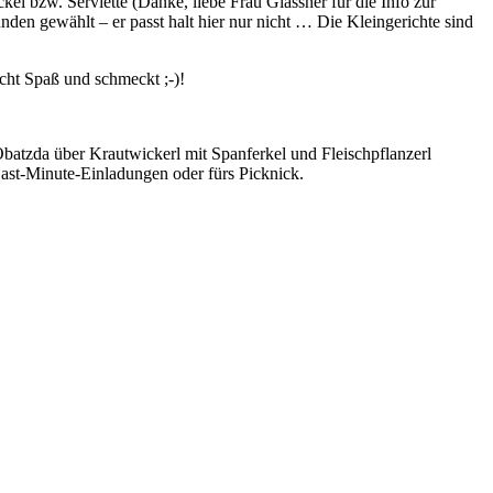
el bzw. Serviette (Danke, liebe Frau Glassner für die Info zur
nden gewählt – er passt halt hier nur nicht … Die Kleingerichte sind
cht Spaß und schmeckt ;-)!
l-Obatzda über Krautwickerl mit Spanferkel und Fleischpflanzerl
ast-Minute-Einladungen oder fürs Picknick.