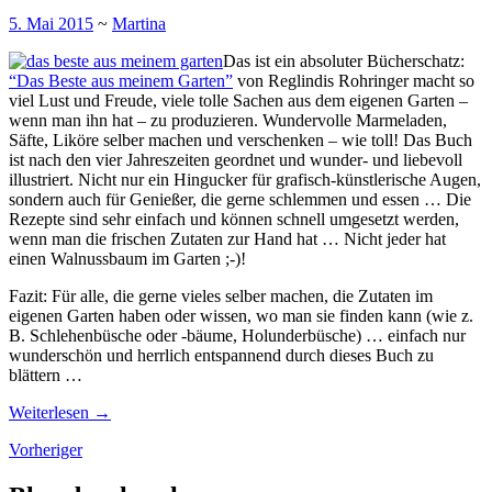
5. Mai 2015
~
Martina
Das ist ein absoluter Bücherschatz:
“Das Beste aus meinem Garten”
von Reglindis Rohringer macht so
viel Lust und Freude, viele tolle Sachen aus dem eigenen Garten –
wenn man ihn hat – zu produzieren. Wundervolle Marmeladen,
Säfte, Liköre selber machen und verschenken – wie toll! Das Buch
ist nach den vier Jahreszeiten geordnet und wunder- und liebevoll
illustriert. Nicht nur ein Hingucker für grafisch-künstlerische Augen,
sondern auch für Genießer, die gerne schlemmen und essen … Die
Rezepte sind sehr einfach und können schnell umgesetzt werden,
wenn man die frischen Zutaten zur Hand hat … Nicht jeder hat
einen Walnussbaum im Garten ;-)!
Fazit: Für alle, die gerne vieles selber machen, die Zutaten im
eigenen Garten haben oder wissen, wo man sie finden kann (wie z.
B. Schlehenbüsche oder -bäume, Holunderbüsche) … einfach nur
wunderschön und herrlich entspannend durch dieses Buch zu
blättern …
Weiterlesen
→
Beiträge-
Vorheriger
Navigation