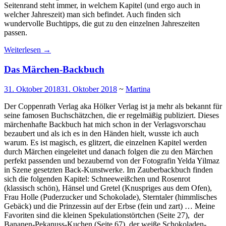
Seitenrand steht immer, in welchem Kapitel (und ergo auch in
welcher Jahreszeit) man sich befindet. Auch finden sich
wundervolle Buchtipps, die gut zu den einzelnen Jahreszeiten
passen.
Weiterlesen
→
Das Märchen-Backbuch
31. Oktober 2018
31. Oktober 2018
~
Martina
Der Coppenrath Verlag aka Hölker Verlag ist ja mehr als bekannt für
seine famosen Buchschätzchen, die er regelmäßig publiziert. Dieses
märchenhafte Backbuch hat mich schon in der Verlagsvorschau
bezaubert und als ich es in den Händen hielt, wusste ich auch
warum. Es ist magisch, es glitzert, die einzelnen Kapitel werden
durch Märchen eingeleitet und danach folgen die zu den Märchen
perfekt passenden und bezaubernd von der Fotografin Yelda Yilmaz
in Szene gesetzten Back-Kunstwerke. Im Zauberbackbuch finden
sich die folgenden Kapitel: Schneeweißchen und Rosenrot
(klassisch schön), Hänsel und Gretel (Knuspriges aus dem Ofen),
Frau Holle (Puderzucker und Schokolade), Sterntaler (himmlisches
Gebäck) und die Prinzessin auf der Erbse (fein und zart) … Meine
Favoriten sind die kleinen Spekulationstörtchen (Seite 27), der
Bananen-Pekanuss-Kuchen (Seite 67), der weiße Schokoladen-