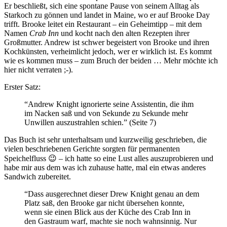
Er beschließt, sich eine spontane Pause von seinem Alltag als
Starkoch zu gönnen und landet in Maine, wo er auf Brooke Day
trifft. Brooke leitet ein Restaurant – ein Geheimtipp – mit dem
Namen
Crab Inn
und kocht nach den alten Rezepten ihrer
Großmutter. Andrew ist schwer begeistert von Brooke und ihren
Kochkünsten, verheimlicht jedoch, wer er wirklich ist. Es kommt
wie es kommen muss – zum Bruch der beiden … Mehr möchte ich
hier nicht verraten ;-).
Erster Satz:
“Andrew Knight ignorierte seine Assistentin, die ihm
im Nacken saß und von Sekunde zu Sekunde mehr
Unwillen auszustrahlen schien.” (Seite 7)
Das Buch ist sehr unterhaltsam und kurzweilig geschrieben, die
vielen beschriebenen Gerichte sorgten für permanenten
Speichelfluss 😉 – ich hatte so eine Lust alles auszuprobieren und
habe mir aus dem was ich zuhause hatte, mal ein etwas anderes
Sandwich zubereitet.
“Dass ausgerechnet dieser Drew Knight genau an dem
Platz saß, den Brooke gar nicht übersehen konnte,
wenn sie einen Blick aus der Küche des Crab Inn in
den Gastraum warf, machte sie noch wahnsinnig. Nur