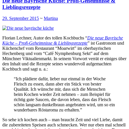
Die neue Bayrische Küche: Profi-Geheimnisse &
Lieblingsrezepte
29. September 2015
~
Martina
Florian Lechner, Autor des tollen Kochbuchs “
Die neue Bayrische
Küche – Profi-Geheimnisse & Lieblingsrezepte
” ist Gastronom und
Küchenchef vom Restaurant “Moarwirt” im oberbayrischen
Hechenberg und vom “Café Nymphenburg Sekt” auf dem
Münchner Viktualienmarkt. In seinem Vorwort verrät er einiges über
den Inhalt und die Rezepte seines wundervoll aufgemachten
Kochbuch und sagt u. a.:
“Ich plädiere dafür, lieber nur einmal in der Woche
Fleisch zu essen, dann aber ein Stück von bester
Qualität. Ich wünsche mir, dass sich die Menschen
beim Kochen wieder Zeit nehmen – zum Beispiel für
richtig gute Saucen, die davon leben, dass das Fleisch
schön langsam dunkelbraun angebraten wird, um so ein
wunderbares Röstaroma zu erhalten.”
So sehe ich kochen auch – man braucht Zeit und viel Liebe, damit
die zubereiteten Speisen auch schmecken. Wer nur eben mal schnell