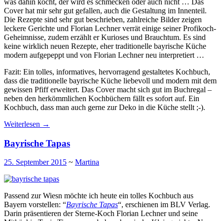
was dahin kocht, der wird es schmecken oder auch nicht … Das
Cover hat mir sehr gut gefallen, auch die Gestaltung im Innenteil.
Die Rezepte sind sehr gut beschrieben, zahlreiche Bilder zeigen
leckere Gerichte und Florian Lechner verrät einige seiner Profikoch-
Geheimnisse, zudem erzählt er Kurioses und Brauchtum. Es sind
keine wirklich neuen Rezepte, eher traditionelle bayrische Küche
modern aufgepeppt und von Florian Lechner neu interpretiert …
Fazit: Ein tolles, informatives, hervorragend gestaltetes Kochbuch,
dass die traditionelle bayrische Küche liebevoll und modern mit dem
gewissen Pfiff erweitert. Das Cover macht sich gut im Buchregal –
neben den herkömmlichen Kochbüchern fällt es sofort auf. Ein
Kochbuch, dass man auch gerne zur Deko in die Küche stellt ;-).
Weiterlesen
→
Bayrische Tapas
25. September 2015
~
Martina
Passend zur Wiesn möchte ich heute ein tolles Kochbuch aus
Bayern vorstellen: “
Bayrische Tapas
“, erschienen im BLV Verlag.
Darin präsentieren der Sterne-Koch Florian Lechner und seine