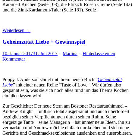
Karamell-Kuchen (Seite 103), die Pfirsich-Rosen-Creme (Seite 142)
und die Zimt-Kardamom-Taler (Seite 181). Seufz!
Weiterlesen
→
Geheimzutat Liebe + Gewinnspiel
10. Januar 2017
31. Juli 2017
~
Martina
~
Hinterlasse einen
Kommentar
Poppy J. Anderson startet mit ihrem neuen Buch “
Geheimzutat
Liebe
” mit einer neuen Reihe “Taste of Love”. Wir dürfen also
gespannt sein, was sie sich noch alles rund um das Thema Kochen
einfallen lassen wird.
Zur Geschichte: Der neue Stern am Bostoner Restauranthimmel –
Andrew Knight – fühlt sich total ausgebrannt und auch überfordert
bezüglich seiner Verpflichtungen durch seinen Ruhm. Seine
ehrgeizige Tante – seine Managerin – hat immer neue Ideen, ihn zu
vermarkten und Andrew möchte einfach nur kochen und sich neue
Gerichte und Geschmacksexplosionen ausdenken und ausprobieren.