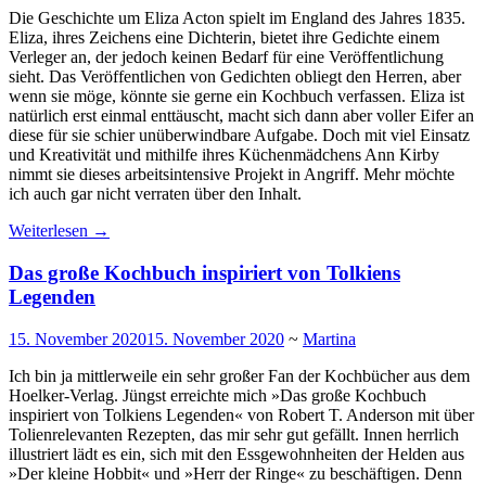
Die Geschichte um Eliza Acton spielt im England des Jahres 1835.
Eliza, ihres Zeichens eine Dichterin, bietet ihre Gedichte einem
Verleger an, der jedoch keinen Bedarf für eine Veröffentlichung
sieht. Das Veröffentlichen von Gedichten obliegt den Herren, aber
wenn sie möge, könnte sie gerne ein Kochbuch verfassen. Eliza ist
natürlich erst einmal enttäuscht, macht sich dann aber voller Eifer an
diese für sie schier unüberwindbare Aufgabe. Doch mit viel Einsatz
und Kreativität und mithilfe ihres Küchenmädchens Ann Kirby
nimmt sie dieses arbeitsintensive Projekt in Angriff. Mehr möchte
ich auch gar nicht verraten über den Inhalt.
Weiterlesen
→
Das große Kochbuch inspiriert von Tolkiens
Legenden
15. November 2020
15. November 2020
~
Martina
Ich bin ja mittlerweile ein sehr großer Fan der Kochbücher aus dem
Hoelker-Verlag. Jüngst erreichte mich »Das große Kochbuch
inspiriert von Tolkiens Legenden« von Robert T. Anderson mit über
Tolienrelevanten Rezepten, das mir sehr gut gefällt. Innen herrlich
illustriert lädt es ein, sich mit den Essgewohnheiten der Helden aus
»Der kleine Hobbit« und »Herr der Ringe« zu beschäftigen. Denn