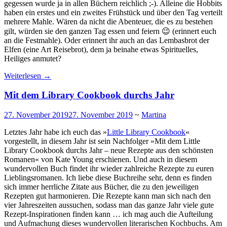
gegessen wurde ja in allen Büchern reichlich ;-). Alleine die Hobbits
haben ein erstes und ein zweites Frühstück und über den Tag verteilt
mehrere Mahle. Wären da nicht die Abenteuer, die es zu bestehen
gilt, würden sie den ganzen Tag essen und feiern 😉 (erinnert euch
an die Festmahle). Oder erinnert ihr auch an das Lembasbrot der
Elfen (eine Art Reisebrot), dem ja beinahe etwas Spirituelles,
Heiliges anmutet?
Weiterlesen
→
Mit dem Library Cookbook durchs Jahr
27. November 2019
27. November 2019
~
Martina
Letztes Jahr habe ich euch das »
Little Library Cookbook
«
vorgestellt, in diesem Jahr ist sein Nachfolger »Mit dem Little
Library Cookbook durchs Jahr – neue Rezepte aus den schönsten
Romanen« von Kate Young erschienen. Und auch in diesem
wundervollen Buch findet ihr wieder zahlreiche Rezepte zu euren
Lieblingsromanen. Ich liebe diese Buchreihe sehr, denn es finden
sich immer herrliche Zitate aus Bücher, die zu den jeweiligen
Rezepten gut harmonieren. Die Rezepte kann man sich nach den
vier Jahreszeiten aussuchen, sodass man das ganze Jahr viele gute
Rezept-Inspirationen finden kann … ich mag auch die Aufteilung
und Aufmachung dieses wundervollen literarischen Kochbuchs. Am