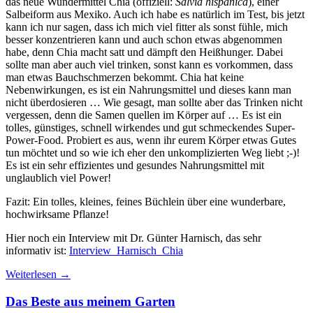
das neue Wundermittel Chia (offiziell:
Salvia hispanica
), einer
Salbeiform aus Mexiko. Auch ich habe es natürlich im Test, bis jetzt
kann ich nur sagen, dass ich mich viel fitter als sonst fühle, mich
besser konzentrieren kann und auch schon etwas abgenommen
habe, denn Chia macht satt und dämpft den Heißhunger. Dabei
sollte man aber auch viel trinken, sonst kann es vorkommen, dass
man etwas Bauchschmerzen bekommt. Chia hat keine
Nebenwirkungen, es ist ein Nahrungsmittel und dieses kann man
nicht überdosieren … Wie gesagt, man sollte aber das Trinken nicht
vergessen, denn die Samen quellen im Körper auf … Es ist ein
tolles, günstiges, schnell wirkendes und gut schmeckendes Super-
Power-Food. Probiert es aus, wenn ihr eurem Körper etwas Gutes
tun möchtet und so wie ich eher den unkomplizierten Weg liebt ;-)!
Es ist ein sehr effizientes und gesundes Nahrungsmittel mit
unglaublich viel Power!
Fazit: Ein tolles, kleines, feines Büchlein über eine wunderbare,
hochwirksame Pflanze!
Hier noch ein Interview mit Dr. Günter Harnisch, das sehr
informativ ist:
Interview_Harnisch_Chia
Weiterlesen
→
Das Beste aus meinem Garten