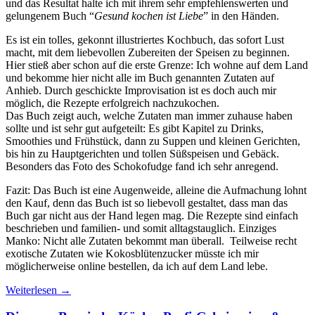
und das Resultat halte ich mit ihrem sehr empfehlenswerten und
gelungenem Buch “
Gesund kochen ist Liebe
” in den Händen.
Es ist ein tolles, gekonnt illustriertes Kochbuch, das sofort Lust
macht, mit dem liebevollen Zubereiten der Speisen zu beginnen.
Hier stieß aber schon auf die erste Grenze: Ich wohne auf dem Land
und bekomme hier nicht alle im Buch genannten Zutaten auf
Anhieb. Durch geschickte Improvisation ist es doch auch mir
möglich, die Rezepte erfolgreich nachzukochen.
Das Buch zeigt auch, welche Zutaten man immer zuhause haben
sollte und ist sehr gut aufgeteilt: Es gibt Kapitel zu Drinks,
Smoothies und Frühstück, dann zu Suppen und kleinen Gerichten,
bis hin zu Hauptgerichten und tollen Süßspeisen und Gebäck.
Besonders das Foto des Schokofudge fand ich sehr anregend.
Fazit: Das Buch ist eine Augenweide, alleine die Aufmachung lohnt
den Kauf, denn das Buch ist so liebevoll gestaltet, dass man das
Buch gar nicht aus der Hand legen mag. Die Rezepte sind einfach
beschrieben und familien- und somit alltagstauglich. Einziges
Manko: Nicht alle Zutaten bekommt man überall. Teilweise recht
exotische Zutaten wie Kokosblütenzucker müsste ich mir
möglicherweise online bestellen, da ich auf dem Land lebe.
Weiterlesen
→