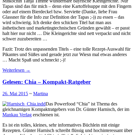
Mitköchin Tanja Timme wunderbare bayrische Kleingerichte. Nur
Tapas sind das für mich – denn eine Kartoffelsuppe mit den Fingern
oder auf einem Bierdeckel bzw. Serviette (Danke, liebe Frau
Glassner für die Info zur Definition der Tapas ;-)) zu essen – das
wird schwierig. Ich denke den schicken Titel hat man aus
ästhetischen und marketingtechnischen Gründen gewählt – er passt
halt hier nur nicht … Die Kleingerichte sind nett verpackt und nicht
schwer zuzubereiten …
Fazit: Trotz des unpassenden Titels – eine tolle Rezept-Auswahl für
Pikantes und Süßes und gerade jetzt zur Wiesn mal etwas anderes
… Macht Spaß und schmeckt ;-)!
Weiterlesen
→
Gelesen: Chia – Kompakt-Ratgeber
26. Mai 2015
~
Martina
Das Powerfood “Chia” ist Thema des
gleichnamigen Kompaktratgebers von Dr. Günter Harnisch, der im
Mankau Verlag
erschienen ist.
Es ist ein tolles, kleines, sehr informatives Büchlein mit einige
Rezepten. Günter Harnisch schreibt flüssig und hochinteressant über