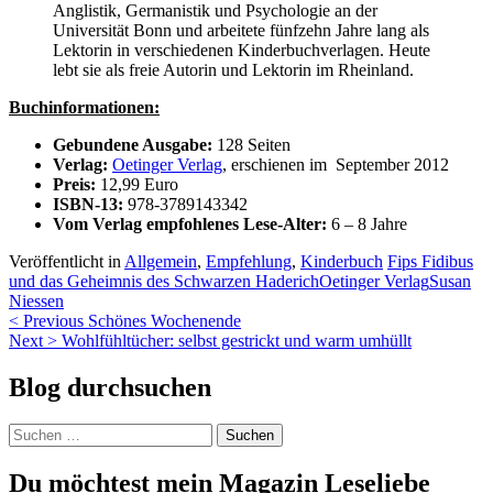
Anglistik, Germanistik und Psychologie an der
Universität Bonn und arbeitete fünfzehn Jahre lang als
Lektorin in verschiedenen Kinderbuchverlagen. Heute
lebt sie als freie Autorin und Lektorin im Rheinland.
Buchinformationen:
Gebundene Ausgabe:
128 Seiten
Verlag:
Oetinger Verlag
, erschienen im September 2012
Preis:
12,99 Euro
ISBN-13:
978-3789143342
Vom Verlag empfohlenes Lese-Alter:
6 – 8 Jahre
Veröffentlicht in
Allgemein
,
Empfehlung
,
Kinderbuch
Fips Fidibus
und das Geheimnis des Schwarzen Haderich
Oetinger Verlag
Susan
Niessen
Beitragsnavigation
< Previous
Schönes Wochenende
Next >
Wohlfühltücher: selbst gestrickt und warm umhüllt
Blog durchsuchen
Suchen
nach:
Du möchtest mein Magazin Leseliebe