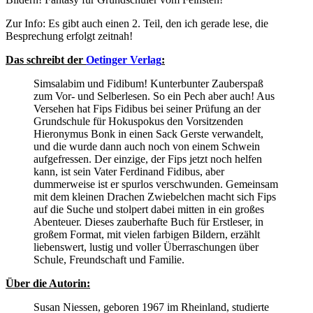
Zur Info: Es gibt auch einen 2. Teil, den ich gerade lese, die
Besprechung erfolgt zeitnah!
Das schreibt der
Oetinger Verlag
:
Simsalabim und Fidibum! Kunterbunter Zauberspaß
zum Vor- und Selberlesen. So ein Pech aber auch! Aus
Versehen hat Fips Fidibus bei seiner Prüfung an der
Grundschule für Hokuspokus den Vorsitzenden
Hieronymus Bonk in einen Sack Gerste verwandelt,
und die wurde dann auch noch von einem Schwein
aufgefressen. Der einzige, der Fips jetzt noch helfen
kann, ist sein Vater Ferdinand Fidibus, aber
dummerweise ist er spurlos verschwunden. Gemeinsam
mit dem kleinen Drachen Zwiebelchen macht sich Fips
auf die Suche und stolpert dabei mitten in ein großes
Abenteuer. Dieses zauberhafte Buch für Erstleser, in
großem Format, mit vielen farbigen Bildern, erzählt
liebenswert, lustig und voller Überraschungen über
Schule, Freundschaft und Familie.
Über die Autorin:
Susan Niessen, geboren 1967 im Rheinland, studierte