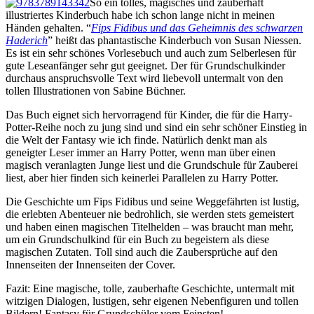
So ein tolles, magisches und zauberhaft
illustriertes Kinderbuch habe ich schon lange nicht in meinen
Händen gehalten. “
Fips Fidibus und das Geheimnis des schwarzen
Haderich
” heißt das phantastische Kinderbuch von Susan Niessen.
Es ist ein sehr schönes Vorlesebuch und auch zum Selberlesen für
gute Leseanfänger sehr gut geeignet. Der für Grundschulkinder
durchaus anspruchsvolle Text wird liebevoll untermalt von den
tollen Illustrationen von Sabine Büchner.
Das Buch eignet sich hervorragend für Kinder, die für die Harry-
Potter-Reihe noch zu jung sind und sind ein sehr schöner Einstieg in
die Welt der Fantasy wie ich finde. Natürlich denkt man als
geneigter Leser immer an Harry Potter, wenn man über einen
magisch veranlagten Junge liest und die Grundschule für Zauberei
liest, aber hier finden sich keinerlei Parallelen zu Harry Potter.
Die Geschichte um Fips Fidibus und seine Weggefährten ist lustig,
die erlebten Abenteuer nie bedrohlich, sie werden stets gemeistert
und haben einen magischen Titelhelden – was braucht man mehr,
um ein Grundschulkind für ein Buch zu begeistern als diese
magischen Zutaten. Toll sind auch die Zaubersprüche auf den
Innenseiten der Innenseiten der Cover.
Fazit: Eine magische, tolle, zauberhafte Geschichte, untermalt mit
witzigen Dialogen, lustigen, sehr eigenen Nebenfiguren und tollen
Bildern! Fantasy für Grundschüler vom Feinsten!